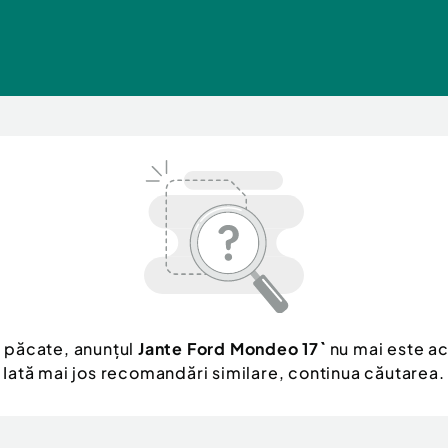
 păcate, anunțul
Jante Ford Mondeo 17`
nu mai este ac
Iată mai jos recomandări similare, continua căutarea.