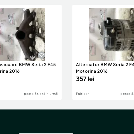
evacuare BMW Seria 2 F45
Alternator BMW Seria 2 F
rina 2016
Motorina 2016
357 lei
peste 56 ani în urmă
Falticeni
peste 5