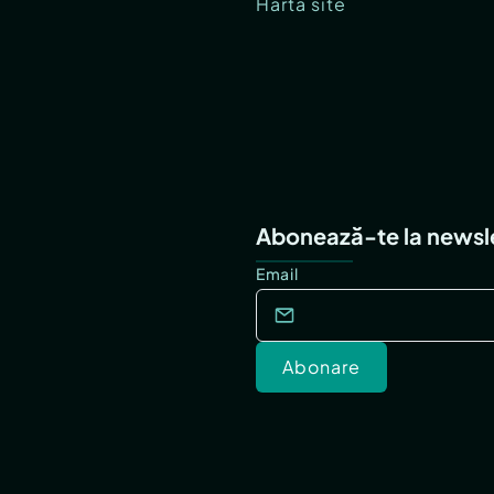
Hartă site
Abonează-te la newsl
Email
Abonare