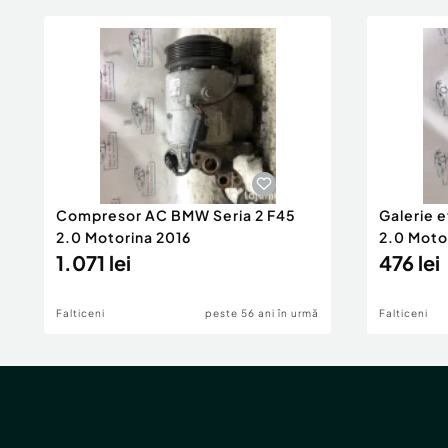
Compresor AC BMW Seria 2 F45
Galerie 
2.0 Motorina 2016
2.0 Moto
1.071 lei
476 lei
Falticeni
peste 56 ani în urmă
Falticeni