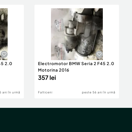
45 2.0
Electromotor BMW Seria 2 F45 2.0
Motorina 2016
357 lei
6 ani în urmă
Falticeni
peste 56 ani în urmă