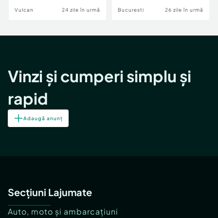
Vulcan
24 zile în urmă
Bucuresti
26 zile în urmă
Vinzi și cumperi simplu și
rapid
Adaugă anunț
Secțiuni Lajumate
Auto, moto și ambarcațiuni