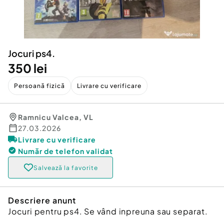
Locuri de munca
Utilaje agricole si industriale
Servicii
Piese auto si accesorii
Animale de companie
Dacia Duster
Afaceri și echipamente profesionale
Jocuri ps4.
Inchiriere Bunuri si Vehicule
350 lei
Persoană fizică
Livrare cu verificare
Ramnicu Valcea
,
VL
27.03.2026
Livrare cu verificare
Număr de telefon
validat
Salvează la favorite
Descriere anunt
Jocuri pentru ps4. Se vând inpreuna sau separat.