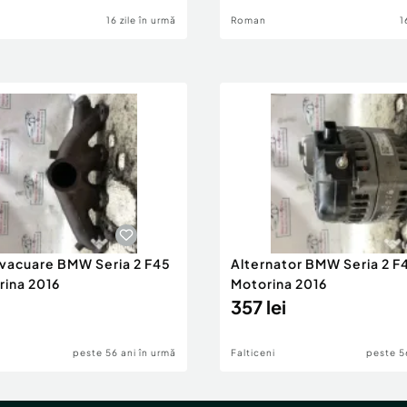
16 zile în urmă
Roman
1
evacuare BMW Seria 2 F45
Alternator BMW Seria 2 F
rina 2016
Motorina 2016
357 lei
peste 56 ani în urmă
Falticeni
peste 5