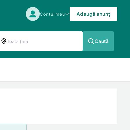
Adaugă anunț
Contul meu
Caută