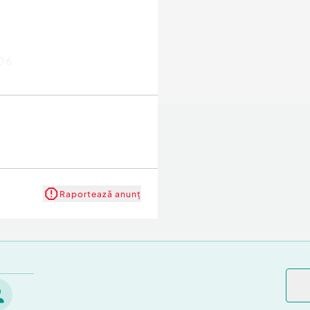
806
Raportează anunț