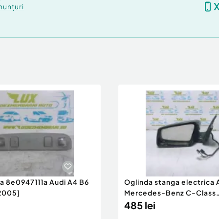
nunțuri
ra 8e0947111a Audi A4 B6
Oglinda stanga electrica
2005]
Mercedes-Benz C-Class
W204/S204 [200
485 lei