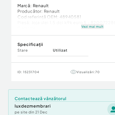
Marcă: Renault
Producător: Renault
Cod referinţă OEM: 48940581
Piesă: Joja ulei 1.5 dci k9k euro 5 - 8200722
Vezi mai mult
Garanție
Specificații
Stare
Utilizat
ID:
15231704
Vizualizări:
70
Contactează vânzătorul
luxdezmembrari
pe site din
21 Dec