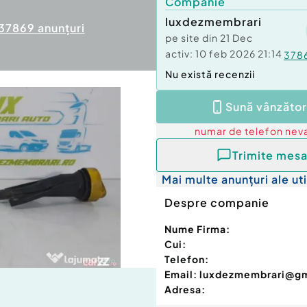
Companie
luxdezmembrari
37869
anunțuri
pe site din
21 Dec
activ:
10 feb 2026 21:14
378
Nu există recenzii
Sună vânzător
numar de telefon
neva
Trimite mesa
Mai multe anunțuri ale uti
Despre companie
Nume Firma:
Cui:
Telefon:
Email:
luxdezmembrari@g
Adresa: