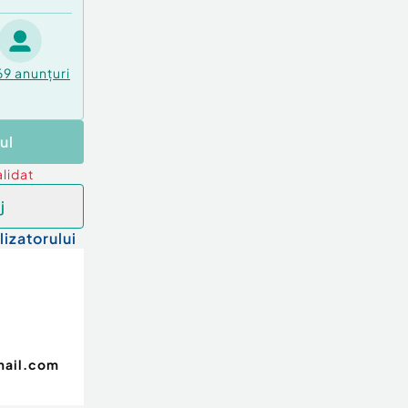
69
anunțuri
ul
lidat
j
lizatorului
mail.com