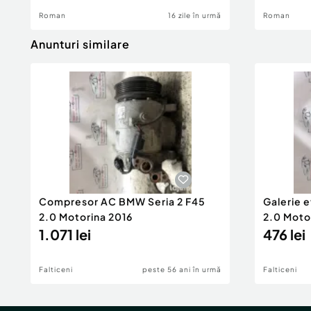
Roman
16 zile în urmă
Roman
Anunturi similare
Compresor AC BMW Seria 2 F45
Galerie 
2.0 Motorina 2016
2.0 Moto
1.071 lei
476 lei
Falticeni
peste 56 ani în urmă
Falticeni