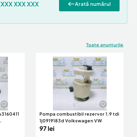
XXXX XXX XXX
Arată numărul
Toate anunturile
 A3160411
Pompa combustibil rezervor 1.9 tdi
1j0919183d Volkswagen VW
97 lei