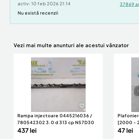
activ:
10 feb 2026 21:14
37869
a
Nu există recenzii
Vezi mai multe anunturi ale acestui vânzator
Rampa injectoare 0445216036 /
Plafonie
780542302 3.0 d 313 cp N57D30
[2000 - 
437 lei
47 lei