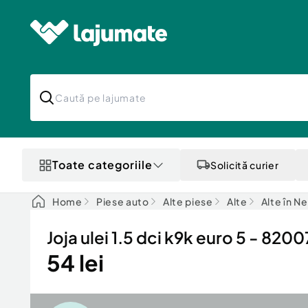
Toate categoriile
Solicită curier
Home
Piese auto
Alte piese
Alte
Alte în N
Joja ulei 1.5 dci k9k euro 5 - 82
54 lei