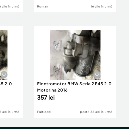
6 zile în urmă
Roman
16 zile în urmă
45 2.0
Electromotor BMW Seria 2 F45 2.0
Motorina 2016
357 lei
6 ani în urmă
Falticeni
peste 56 ani în urmă