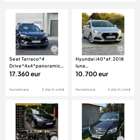
Locuri de munca
Utilaje agricole si industriale
Servicii
Piese auto si accesorii
Animale de companie
Dacia Duster
Afaceri și echipamente profesionale
Inchiriere Bunuri si Vehicule
Seat Tarraco*4
Hyundai i40*af.2018
Drive*4x4*panoramic*navi*Xcellence*7
luna
locuri*BiXenon*factura*2.0
17.360 eur
05*contract+fiscal*1.7
10.700 eur
d
diesel*unic proprietar
Ro !
Hunedoara
3 zile în urmă
Hunedoara
6 zile în urmă