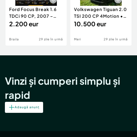
Ford Focus Break 1.6
Volkswagen Tiguan 2.0
TDCi 90 CP, 2007 –
TSI 200 CP 4Motion •
Unic proprietar, ITP
2.200 eur
2009 • Manual •
10.500 eur
valabil
Benzină
Braila
29 zile în urmă
Meri
29 zile în urmă
Vinzi și cumperi simplu și
rapid
Adaugă anunț