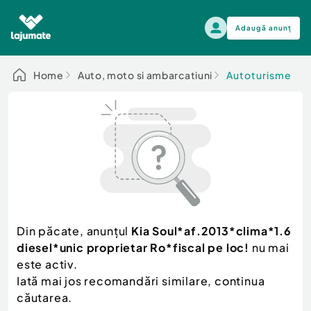
Adaugă anunț
Alege categoria
Home
Auto, moto si ambarcatiuni
Autoturisme
Auto, moto si ambarcatiuni
Toate Anunturile
Auto, moto si ambarcatiuni
Imobiliare
Autoturisme
Electronice si electrocasnice
Anvelope si Jante
Casa si gradina
Alege dupa sezon
Piese auto
Scutere - ATV - UTV
Din păcate, anunțul
Kia Soul*af.2013*clima*1.6
Mama si copilul
Autoutilitare
diesel*unic proprietar Ro*fiscal pe loc!
nu mai
Moda si frumusete
Ambarcatiuni
este activ.
Sport, timp liber, arta
Iată mai jos recomandări similare, continua
Camioane - Rulote - Remorci
Agro si Industrie
căutarea.
Motociclete