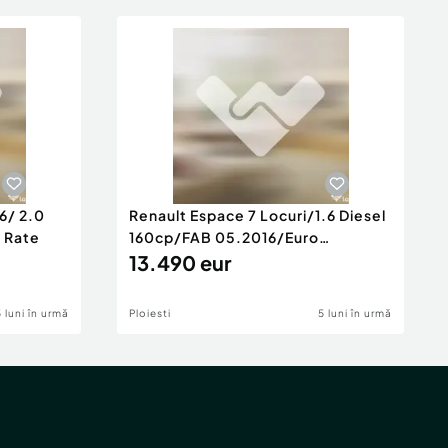
6/ 2.0
Renault Espace 7 Locuri/1.6 Diesel
e Rate
160cp/FAB 05.2016/Euro
6/Posibilita
13.490 eur
5 luni în urmă
Ploiesti
5 luni în urmă