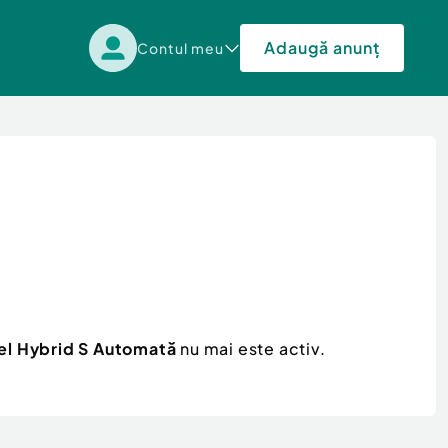
Adaugă anunț
Contul meu
el Hybrid S Automată
nu mai este activ.