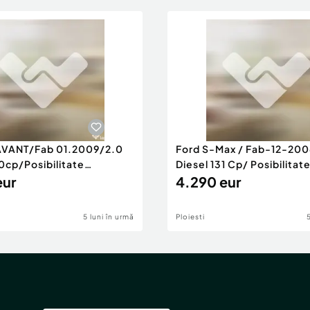
AVANT/Fab 01.2009/2.0
Ford S-Max / Fab-12-200
0cp/Posibilitate
Diesel 131 Cp/ Posibilitat
RANTIE
eur
4.290 eur
5 luni în urmă
Ploiesti