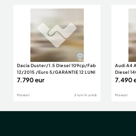
Dacia Duster/1.5 Diesel 109cp/Fab
Audi A4 
12/2015 /Euro 5/GARANTIE 12 LUNI
Diesel 14
7.790 eur
Rate/GA
7.490 
Ploiesti
5 luni în urmă
Ploiesti