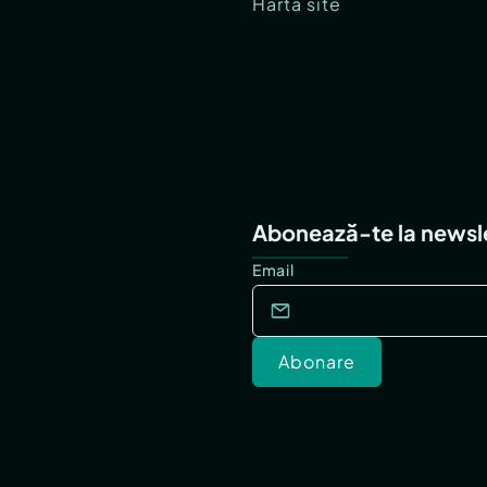
Hartă site
Abonează-te la newsl
Email
Abonare