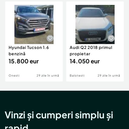
Locuri de munca
Utilaje agricole si industriale
Servicii
Piese auto si accesorii
Animale de companie
Dacia Duster
Afaceri și echipamente profesionale
Inchiriere Bunuri si Vehicule
Hyundai Tucson 1.6
Audi Q2 2018 primul
benzină
propietar
15.800 eur
14.050 eur
Onesti
29 zile în urmă
Balotesti
29 zile în urmă
Vinzi și cumperi simplu și
rapid