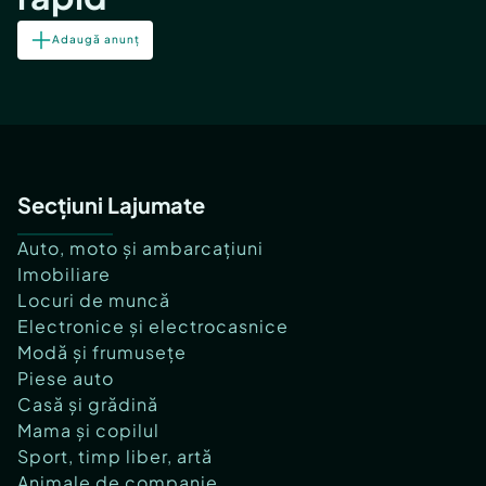
Adaugă anunț
Secțiuni Lajumate
Auto, moto și ambarcațiuni
Imobiliare
Locuri de muncă
Electronice și electrocasnice
Modă și frumusețe
Piese auto
Casă și grădină
Mama și copilul
Sport, timp liber, artă
Animale de companie