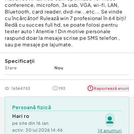
conference, microfon, 3x usb, VGA, wi-fi, LAN,
Bluetooth, card reader, dvd-rw...etc... Se vinde
cu încărcător! Rulează win 7 profesional în 64 biți!
Redă cu succes full hd, se poate folosi pentru
tester auto ! Atentie ! Din motive personale
raspund doar la mesaje scrise pe SMS telefon ,
sau pe mesaje pe lajumate.
Specificații
Stare
Nou
ID:
16564753
192
Raportează anunț
Persoană fizică
Hari ro
pe site din
16 Jan
activ:
30 iul 2026 14:46
14
anunțuri