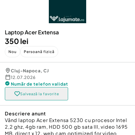
Locuri de munca
Utilaje agricole si industriale
Servicii
Piese auto si accesorii
Animale de companie
Dacia Duster
Afaceri și echipamente profesionale
Laptop Acer Extensa
Inchiriere Bunuri si Vehicule
350 lei
Nou
Persoană fizică
Cluj-Napoca
,
CJ
12.07.2026
Număr de telefon
validat
Salvează la favorite
Descriere anunt
Vând laptop Acer Extensa 5230 cu procesor Intel
2,2 ghz, 4gb ram, HDD 500 gb sata III, video 1695
MB, direct x 12, web cam optimized for video