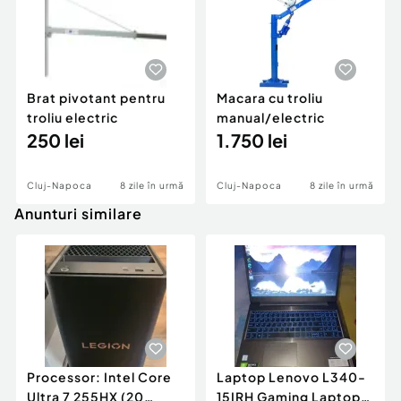
Brat pivotant pentru
Macara cu troliu
troliu electric
manual/electric
250 lei
1.750 lei
Cluj-Napoca
8 zile în urmă
Cluj-Napoca
8 zile în urmă
Anunturi similare
Processor: Intel Core
Laptop Lenovo L340-
Ultra 7 255HX (20
15IRH Gaming Laptop