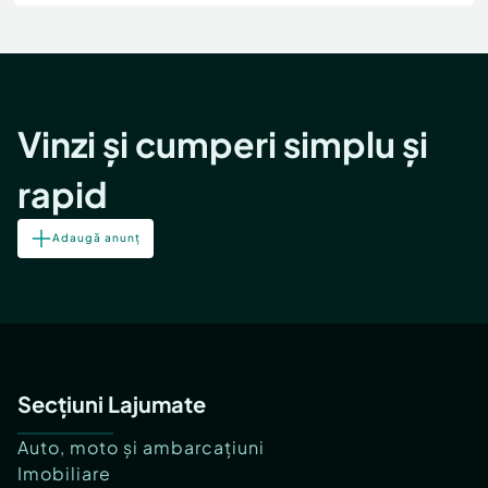
Locuri de munca
Utilaje agricole si industriale
Servicii
Piese auto si accesorii
Animale de companie
Dacia Duster
Afaceri și echipamente profesionale
Inchiriere Bunuri si Vehicule
Vinzi și cumperi simplu și
rapid
Adaugă anunț
Secțiuni Lajumate
Auto, moto și ambarcațiuni
Imobiliare