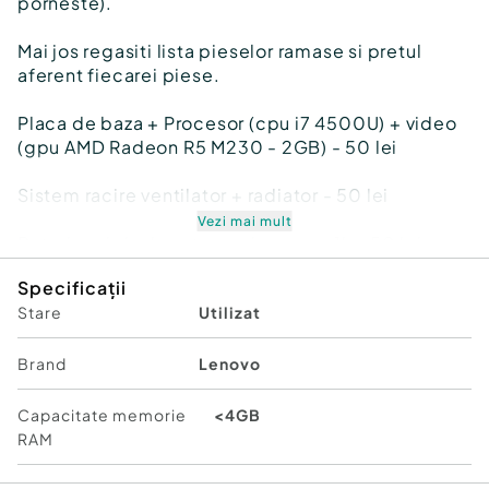
porneste).
Mai jos regasiti lista pieselor ramase si pretul
aferent fiecarei piese.
Placa de baza + Procesor (cpu i7 4500U) + video
(gpu AMD Radeon R5 M230 - 2GB) - 50 lei
Sistem racire ventilator + radiator - 50 lei
Vezi mai mult
Baterie originala autonomie aprox. 1h - 50 lei
Specificații
Placa de retea (WiFi+BT) - 30 lei
Stare
Utilizat
Produsul/produsele se pot/poate expedia si in
tara, asigur ambalare de buna calitate.
Brand
Lenovo
Pret laptop (ce a mai ramas din el) - 100 lei (pret
Capacitate memorie
<4GB
fix)
RAM
In cazul achizitionarii unei singure piese, pretul