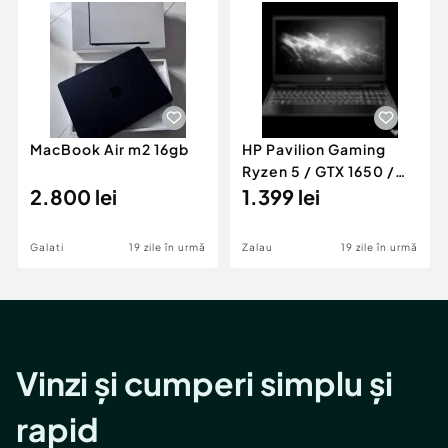
MacBook Air m2 16gb
HP Pavilion Gaming
Ryzen 5 / GTX 1650 /
2.800 lei
SSD NVMe / Ca nou +
1.399 lei
Cooler
Galati
19 zile în urmă
Zalau
19 zile în urmă
Vinzi și cumperi simplu și
rapid