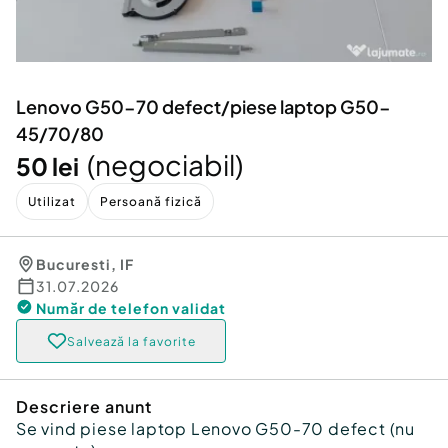
Locuri de munca
Utilaje agricole si industriale
Servicii
Piese auto si accesorii
Animale de companie
Dacia Duster
Afaceri și echipamente profesionale
Lenovo G50-70 defect/piese laptop G50-
Inchiriere Bunuri si Vehicule
45/70/80
(negociabil)
50 lei
Utilizat
Persoană fizică
Bucuresti
,
IF
31.07.2026
Număr de telefon
validat
Salvează la favorite
Descriere anunt
Se vind piese laptop Lenovo G50-70 defect (nu