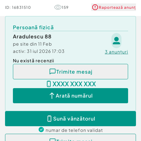
este fix, in cazul achizitionarii mai multor piese
ID:
16831510
159
Raportează anunț
pretul se poate negocia!
Persoană fizică
Aradulescu 88
pe site din
11 Feb
activ:
31 iul 2026 17:03
3
anunțuri
Nu există recenzii
Trimite mesaj
XXXX XXX XXX
Arată numărul
Sună vânzătorul
numar de telefon
validat