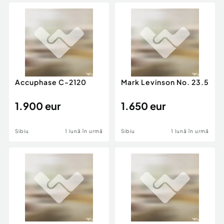
Locuri de munca
Utilaje agricole si industriale
Servicii
Piese auto si accesorii
Animale de companie
Dacia Duster
Afaceri și echipamente profesionale
Inchiriere Bunuri si Vehicule
Accuphase C-2120
Mark Levinson No. 23.5
1.900 eur
1.650 eur
Sibiu
1 lună în urmă
Sibiu
1 lună în urmă