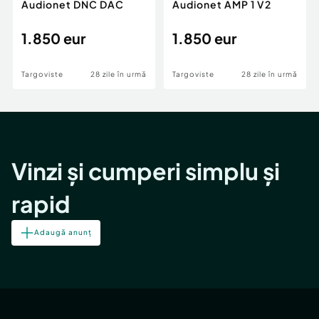
Audionet DNC DAC
Audionet AMP 1 V2
1.850 eur
1.850 eur
Targoviste
28 zile în urmă
Targoviste
28 zile în urmă
Vinzi și cumperi simplu și
rapid
Adaugă anunț