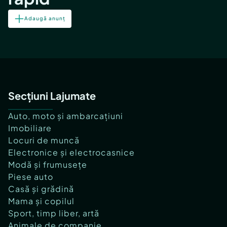
Adaugă anunț
Secțiuni Lajumate
Auto, moto și ambarcațiuni
Imobiliare
Locuri de muncă
Electronice și electrocasnice
Modă și frumusețe
Piese auto
Casă și grădină
Mama și copilul
Sport, timp liber, artă
Animale de companie