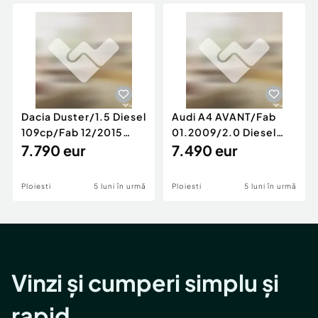
Locuri de munca
Utilaje agricole si industriale
Servicii
Piese auto si accesorii
Animale de companie
Dacia Duster
Afaceri și echipamente profesionale
Inchiriere Bunuri si Vehicule
Dacia Duster/1.5 Diesel
Audi A4 AVANT/Fab
109cp/Fab 12/2015
01.2009/2.0 Diesel
/Euro 5/GARANTIE 12
7.790 eur
140cp/Posibilitate
7.490 eur
LUNI
Rate/GARANTIE
Ploiesti
5 luni în urmă
Ploiesti
5 luni în urmă
Vinzi și cumperi simplu și
rapid