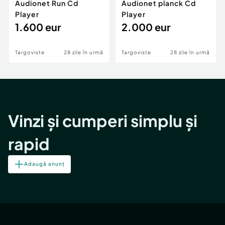
Audionet Run Cd
Audionet planck Cd
Player
Player
1.600 eur
2.000 eur
Targoviste
28 zile în urmă
Targoviste
28 zile în urmă
Vinzi și cumperi simplu și
rapid
Adaugă anunț