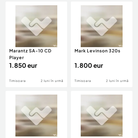
Locuri de munca
Utilaje agricole si industriale
Servicii
Piese auto si accesorii
Animale de companie
Dacia Duster
Afaceri și echipamente profesionale
Inchiriere Bunuri si Vehicule
Marantz SA-10 CD
Mark Levinson 320s
Player
1.850 eur
1.800 eur
Timisoara
2 luni în urmă
Timisoara
2 luni în urmă