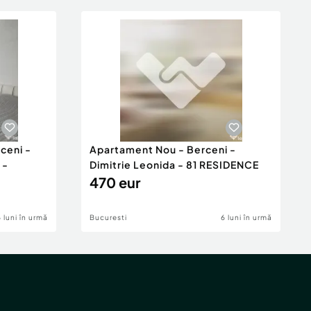
ceni -
Apartament Nou - Berceni -
 -
Dimitrie Leonida - 81 RESIDENCE
470 eur
6 luni în urmă
Bucuresti
6 luni în urmă