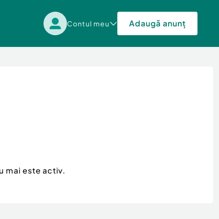
Adaugă anunț
Contul meu
u mai este activ.