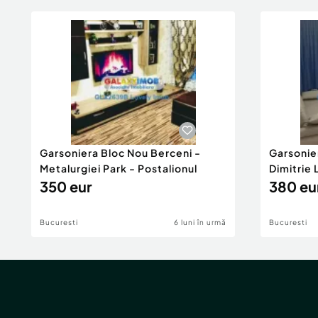
Garsoniera Bloc Nou Berceni -
Garsonie
Metalurgiei Park - Postalionul
Dimitrie
350 eur
380 eu
Bucuresti
6 luni în urmă
Bucuresti