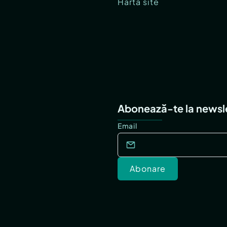
Hartă site
Abonează-te la newsl
Email
Abonare