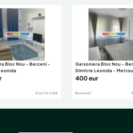
ra Bloc Nou - Berceni -
Garsoniera Bloc Nou - Ber
 Leonida
Dimitrie Leonida - Metrou
r
400 eur
6 luni în urmă
Bucuresti