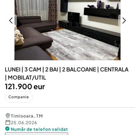
Locuri de munca
Utilaje agricole si industriale
Servicii
Piese auto si accesorii
Animale de companie
Dacia Duster
Afaceri și echipamente profesionale
Inchiriere Bunuri si Vehicule
LUNEI | 3 CAM | 2 BAI | 2 BALCOANE | CENTRALA
| MOBILAT/UTIL
121.900 eur
Companie
Timisoara
,
TM
25.06.2026
Număr de telefon
validat