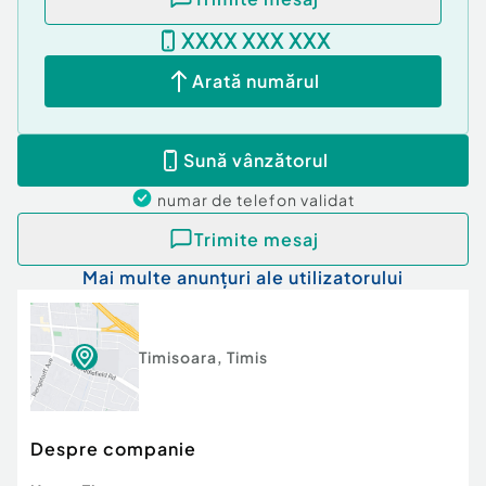
XXXX XXX XXX
Confort:
1
Tip imobil:
Bloc de apartamente
Arată numărul
Număr Băi:
2
Sună vânzătorul
numar de telefon
validat
Trimite mesaj
Mai multe anunțuri ale utilizatorului
Timisoara
,
Timis
Despre companie