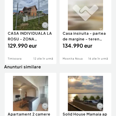
CASA INDIVIDUALA LA
Casa insiruita - partea
ROSU - ZONA
de margine - teren
EXCELENTA URSENI -
129.990 eur
90mp - toate util
134.990 eur
ASFALT -
Timisoara
12 zile în urmă
Mosnita Noua
16 zile în urmă
Anunturi similare
Apartament 2 camere
Solid House Mamaia ap