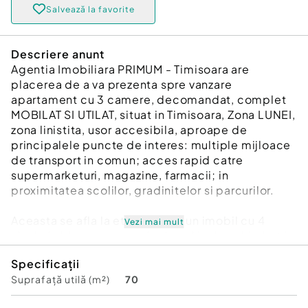
Salvează la favorite
Descriere anunt
Agentia Imobiliara PRIMUM - Timisoara are
placerea de a va prezenta spre vanzare
apartament cu 3 camere, decomandat, complet
MOBILAT SI UTILAT, situat in Timisoara, Zona LUNEI,
zona linistita, usor accesibila, aproape de
principalele puncte de interes: multiple mijloace
de transport in comun; acces rapid catre
supermarketuri, magazine, farmacii; in
proximitatea scolilor, gradinitelor si parcurilor.
Aceasta se afla la etajul 4, intr-un imobil cu 4
Vezi mai mult
nivele in bloc cu acoperis si pod inalt, schimbat in
totalitate in urma cu 3 ani, bloc 1990.
Specificații
Suprafață utilă (m²)
70
Apartamentul este decomandat cu suprafata utila
70 mp, si prezinta urmatoarea compartimentare: