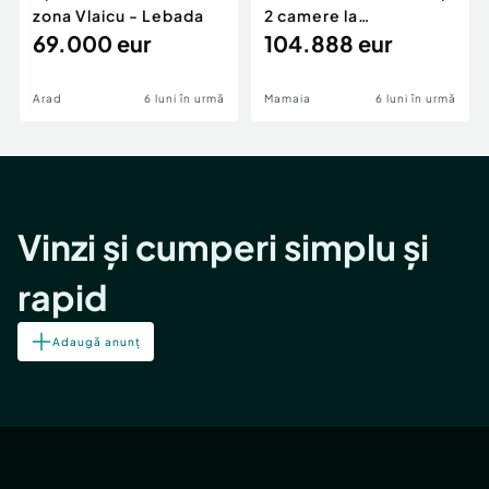
zona Vlaicu - Lebada
2 camere la
69.000 eur
cheie,langa Mega
104.888 eur
Image
Arad
6 luni în urmă
Mamaia
6 luni în urmă
Vinzi și cumperi simplu și
rapid
Adaugă anunț