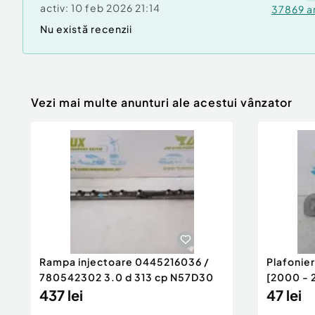
activ:
10 feb 2026 21:14
37869
a
Nu există recenzii
Vezi mai multe anunturi ale acestui vânzator
Rampa injectoare 0445216036 /
Plafonie
780542302 3.0 d 313 cp N57D30
[2000 - 
437 lei
47 lei