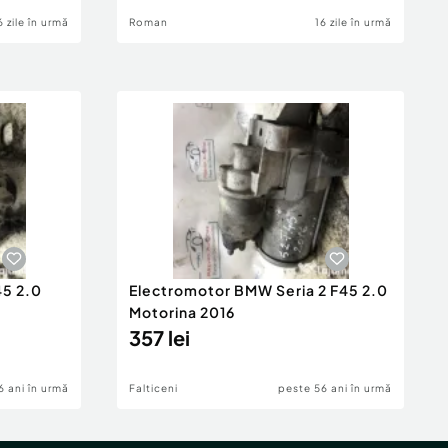
6 zile în urmă
Roman
16 zile în urmă
45 2.0
Electromotor BMW Seria 2 F45 2.0
Motorina 2016
357 lei
6 ani în urmă
Falticeni
peste 56 ani în urmă