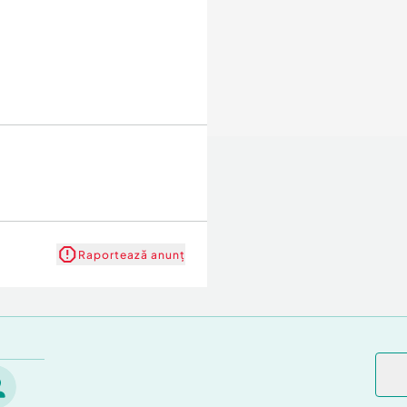
0
Raportează anunț