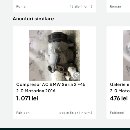
Roman
16 zile în urmă
Roman
Anunturi similare
Compresor AC BMW Seria 2 F45
Galerie 
2.0 Motorina 2016
2.0 Moto
1.071 lei
476 lei
Falticeni
peste 56 ani în urmă
Falticeni