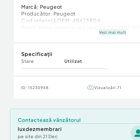
Marcă: Peugeot
Producător: Peugeot
Cod referinţă OEM: 48423804
Piesă: Maner exterior usa laterala 963493218
Vezi mai mult
Garanție
Specificații
Stare
Utilizat
ID:
15230948
Vizualizări:
71
Contactează vânzătorul
luxdezmembrari
pe site din
21 Dec