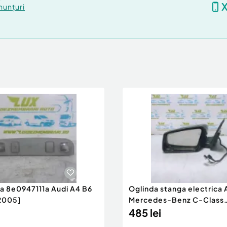
nunțuri
ra 8e0947111a Audi A4 B6
Oglinda stanga electrica
2005]
Mercedes-Benz C-Class
W204/S204 [200
485 lei