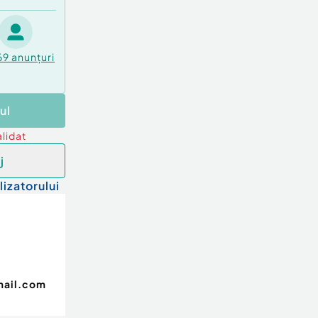
69
anunțuri
ul
lidat
j
lizatorului
mail.com