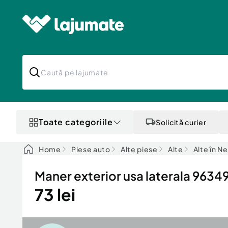
Toate categoriile
Solicită curier
Home
Piese auto
Alte piese
Alte
Alte în N
Maner exterior usa laterala 9634
73 lei