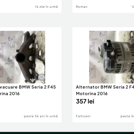
16 zile în urmă
Roman
1
evacuare BMW Seria 2 F45
Alternator BMW Seria 2 F
rina 2016
Motorina 2016
357 lei
peste 56 ani în urmă
Falticeni
peste 5