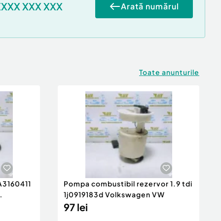
XXXX XXX XXX
Arată numărul
Toate anunturile
 A3160411
Pompa combustibil rezervor 1.9 tdi
1j0919183d Volkswagen VW
97 lei