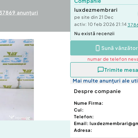
Companie
luxdezmembrari
37869
anunțuri
pe site din
21 Dec
activ:
10 feb 2026 21:14
378
Nu există recenzii
Sună vânzător
numar de telefon
neva
Trimite mesa
Mai multe anunțuri ale uti
Despre companie
Nume Firma:
Cui:
Telefon:
Email:
luxdezmembrari@g
Adresa: