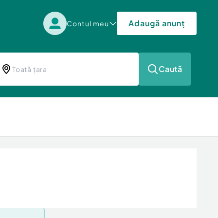
Adaugă anunț
Contul meu
Caută