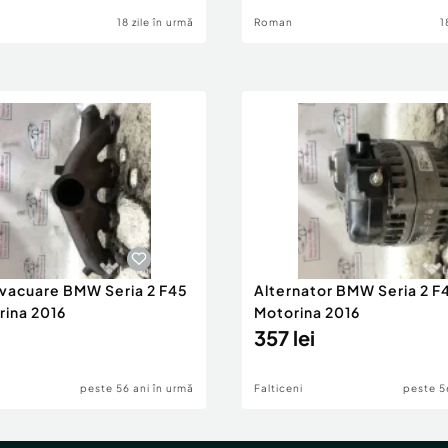
18 zile în urmă
Roman
1
evacuare BMW Seria 2 F45
Alternator BMW Seria 2 F
rina 2016
Motorina 2016
357 lei
peste 56 ani în urmă
Falticeni
peste 5