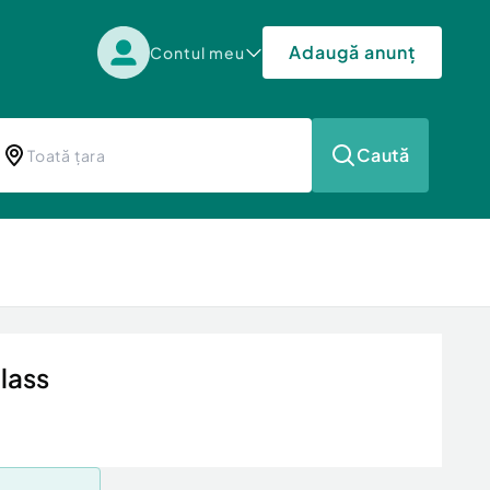
Adaugă anunț
Contul meu
Caută
lass