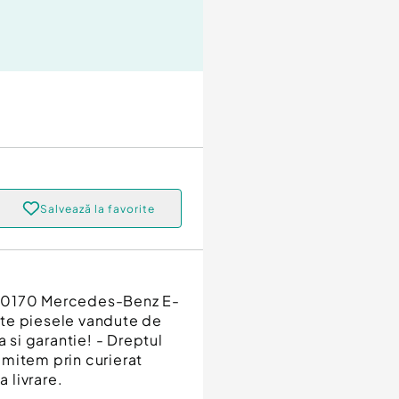
Salvează la favorite
600170 Mercedes-Benz E-
ate piesele vandute de
a si garantie! - Dreptul
rimitem prin curierat
a livrare.