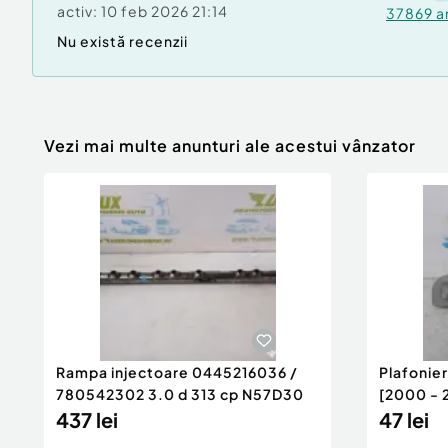
activ:
10 feb 2026 21:14
37869
a
Nu există recenzii
Vezi mai multe anunturi ale acestui vânzator
Rampa injectoare 0445216036 /
Plafonie
780542302 3.0 d 313 cp N57D30
[2000 - 
437 lei
47 lei