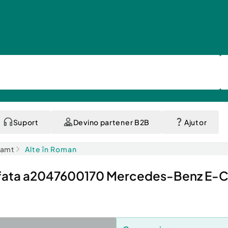
Suport
Devino partener B2B
Ajutor
eamt
Alte în Roman
e fata a2047600170 Mercedes-Benz E-C