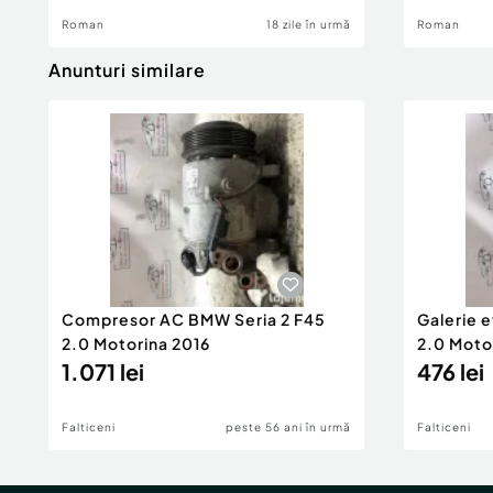
Roman
18 zile în urmă
Roman
Anunturi similare
Compresor AC BMW Seria 2 F45
Galerie 
2.0 Motorina 2016
2.0 Moto
1.071 lei
476 lei
Falticeni
peste 56 ani în urmă
Falticeni