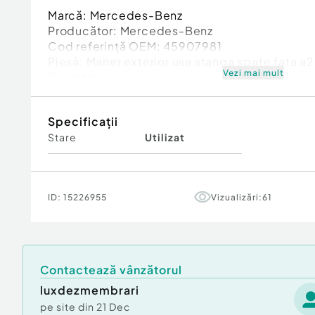
Marcă: Mercedes-Benz
Producător: Mercedes-Benz
Cod referinţă OEM: 45907981
Piesă: Maner exterior usa stanga spate fata
Vezi mai mult
Garanție
Specificații
Stare
Utilizat
ID:
15226955
Vizualizări:
61
Contactează vânzătorul
luxdezmembrari
pe site din
21 Dec