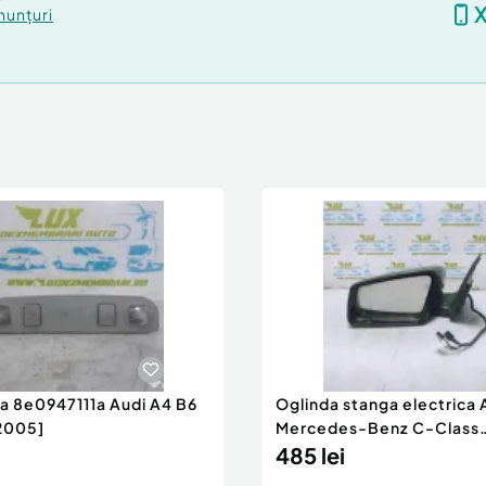
nunțuri
ra 8e0947111a Audi A4 B6
Oglinda stanga electrica
2005]
Mercedes-Benz C-Class
W204/S204 [200
485 lei