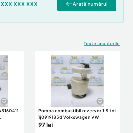
XXXX XXX XXX
Arată numărul
Toate anunturile
 A3160411
Pompa combustibil rezervor 1.9 tdi
1j0919183d Volkswagen VW
97 lei