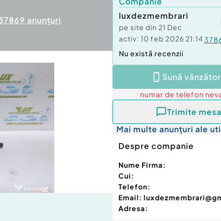
Companie
luxdezmembrari
37869
anunțuri
pe site din
21 Dec
activ:
10 feb 2026 21:14
378
Nu există recenzii
Sună vânzător
numar de telefon
neva
Trimite mesa
Mai multe anunțuri ale uti
Despre companie
Nume Firma:
Cui:
Telefon:
Email:
luxdezmembrari@g
Adresa: