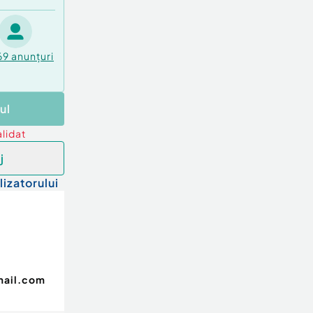
69
anunțuri
ul
lidat
j
lizatorului
mail.com