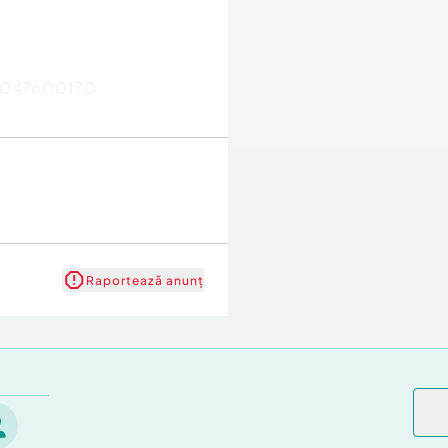
 a2047600170
Raportează anunț