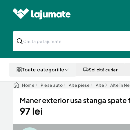
Toate categoriile
Solicită curier
Home
Piese auto
Alte piese
Alte
Alte în N
Maner exterior usa stanga spat
97 lei