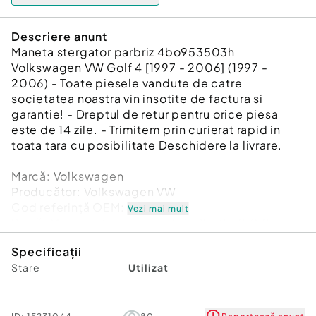
Descriere anunt
Maneta stergator parbriz 4bo953503h
Volkswagen VW Golf 4 [1997 - 2006] (1997 -
2006) - Toate piesele vandute de catre
societatea noastra vin insotite de factura si
garantie! - Dreptul de retur pentru orice piesa
este de 14 zile. - Trimitem prin curierat rapid in
toata tara cu posibilitate Deschidere la livrare.
Marcă: Volkswagen
Producător: Volkswagen VW
Cod referinţă OEM: 48671906
Vezi mai mult
Piesă: Maneta stergator parbriz 4bo953503h
Garanție
Specificații
Stare
Utilizat