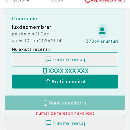
ID:
15231044
80
Raportează anunț
Companie
luxdezmembrari
pe site din
21 Dec
activ:
10 feb 2026 21:14
37869
anunțuri
Nu există recenzii
Trimite mesaj
XXXX XXX XXX
Arată numărul
Sună vânzătorul
numar de telefon
nevalidat
Trimite mesaj