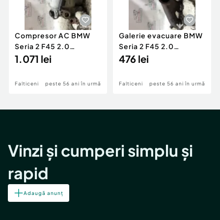
Compresor AC BMW
Galerie evacuare BMW
Seria 2 F45 2.0
Seria 2 F45 2.0
Motorina 2016
1.071 lei
Motorina 2016
476 lei
Falticeni
peste 56 ani în urmă
Falticeni
peste 56 ani în urmă
Vinzi și cumperi simplu și
rapid
Adaugă anunț