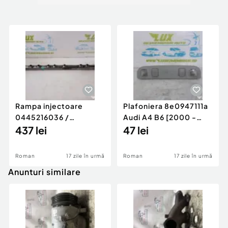
Rampa injectoare
Plafoniera 8e0947111a
0445216036 /
Audi A4 B6 [2000 -
780542302 3.0 d 313
437 lei
2005]
47 lei
cp N57D30
Roman
17 zile în urmă
Roman
17 zile în urmă
Anunturi similare