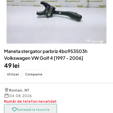
Locuri de munca
Utilaje agricole si industriale
Servicii
Piese auto si accesorii
Animale de companie
Dacia Duster
Afaceri și echipamente profesionale
Inchiriere Bunuri si Vehicule
Maneta stergator parbriz 4bo953503h
Volkswagen VW Golf 4 [1997 - 2006]
49 lei
Utilizat
Companie
Roman
,
NT
04.08.2026
Număr de telefon
nevalidat
Salvează la favorite