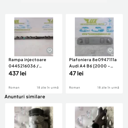
Rampa injectoare
Plafoniera 8e0947111a
0445216036 /
Audi A4 B6 [2000 -
780542302 3.0 d 313
437 lei
2005]
47 lei
cp N57D30
Roman
18 zile în urmă
Roman
18 zile în urmă
Anunturi similare