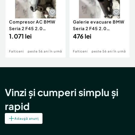
Compresor AC BMW
Galerie evacuare BMW
Seria 2 F45 2.0
Seria 2 F45 2.0
Motorina 2016
1.071 lei
Motorina 2016
476 lei
Falticeni
peste 56 ani în urmă
Falticeni
peste 56 ani în urmă
Vinzi și cumperi simplu și
rapid
Adaugă anunț