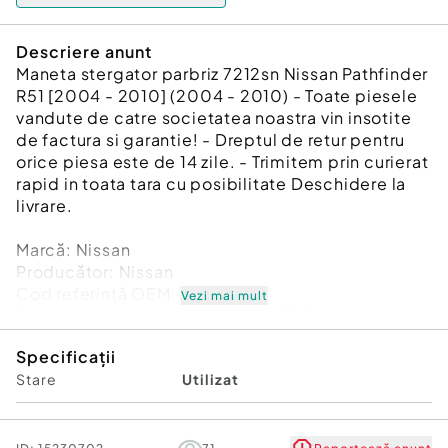
Descriere anunt
Maneta stergator parbriz 7212sn Nissan Pathfinder
R51 [2004 - 2010] (2004 - 2010) - Toate piesele
vandute de catre societatea noastra vin insotite
de factura si garantie! - Dreptul de retur pentru
orice piesa este de 14 zile. - Trimitem prin curierat
rapid in toata tara cu posibilitate Deschidere la
livrare.
Marcă: Nissan
Producător: Nissan
Cod referinţă OEM: 48153878
Vezi mai mult
Piesă: Maneta stergator parbriz 7212sn
Garanție
Specificații
Stare
Utilizat