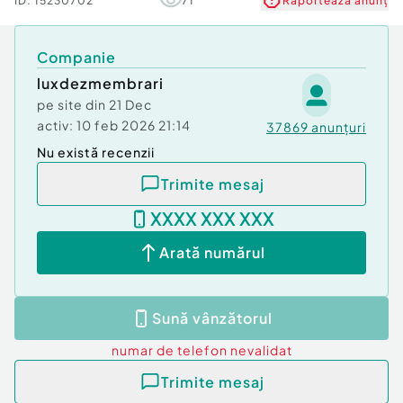
ID:
15230702
71
Raportează anunț
Companie
luxdezmembrari
pe site din
21 Dec
activ:
10 feb 2026 21:14
37869
anunțuri
Nu există recenzii
Trimite mesaj
XXXX XXX XXX
Arată numărul
Sună vânzătorul
numar de telefon
nevalidat
Trimite mesaj