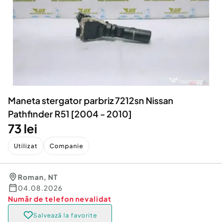
Locuri de munca
Utilaje agricole si industriale
Servicii
Piese auto si accesorii
Animale de companie
Dacia Duster
Afaceri și echipamente profesionale
Inchiriere Bunuri si Vehicule
Maneta stergator parbriz 7212sn Nissan
Pathfinder R51 [2004 - 2010]
73 lei
Utilizat
Companie
Roman
,
NT
04.08.2026
Număr de telefon
nevalidat
Salvează la favorite