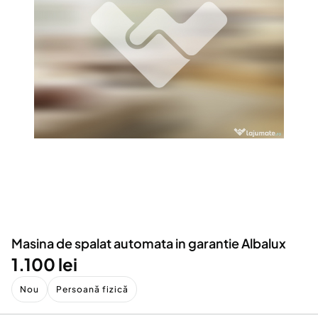
Locuri de munca
Utilaje agricole si industriale
Servicii
Piese auto si accesorii
Animale de companie
Dacia Duster
Afaceri și echipamente profesionale
Inchiriere Bunuri si Vehicule
Masina de spalat automata in garantie Albalux
1.100 lei
Nou
Persoană fizică