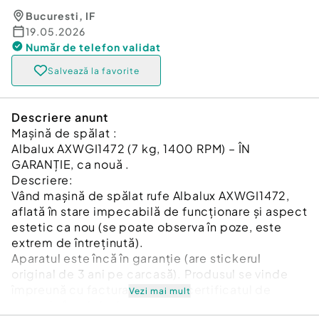
Bucuresti
,
IF
19.05.2026
Număr de telefon
validat
Salvează la favorite
Descriere anunt
Mașină de spălat :
Albalux AXWGI1472 (7 kg, 1400 RPM) – ÎN
GARANȚIE, ca nouă .
Descriere:
Vând mașină de spălat rufe Albalux AXWGI1472,
aflată în stare impecabilă de funcționare și aspect
estetic ca nou (se poate observa în poze, este
extrem de întreținută).
Aparatul este încă în garanție (are stickerul
original de 3 ani pe carcasă). Produsul se vinde
împreună cu factura fiscală și certificatul de
Vezi mai mult
garanție în original.