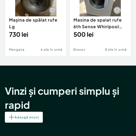
Mașina de spălat rufe
Masina de spalat rufe
Lg
6th Sense Whirlpool
730 lei
AWO/C62200, 1200
500 lei
RPM, 6 kg, Clasa A++,
Display LCD, Alb
Mangalia
6 zile în urmă
Brasov
8 zile în urmă
Vinzi și cumperi simplu și
rapid
Adaugă anunț