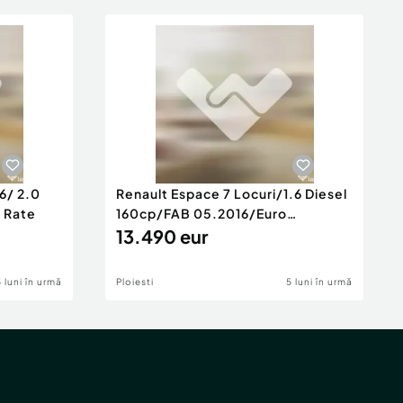
6/ 2.0
Renault Espace 7 Locuri/1.6 Diesel
e Rate
160cp/FAB 05.2016/Euro
6/Posibilita
13.490 eur
5 luni în urmă
Ploiesti
5 luni în urmă