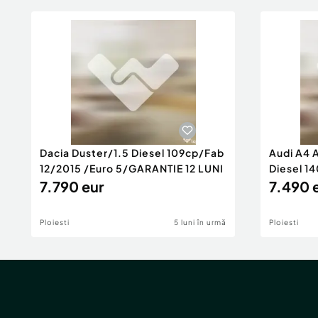
Dacia Duster/1.5 Diesel 109cp/Fab
Audi A4 
12/2015 /Euro 5/GARANTIE 12 LUNI
Diesel 14
7.790 eur
Rate/GA
7.490 
Ploiesti
5 luni în urmă
Ploiesti