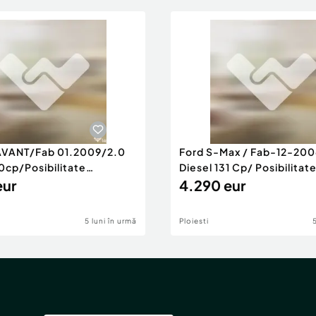
AVANT/Fab 01.2009/2.0
Ford S-Max / Fab-12-200
0cp/Posibilitate
Diesel 131 Cp/ Posibilitat
RANTIE
eur
4.290 eur
5 luni în urmă
Ploiesti