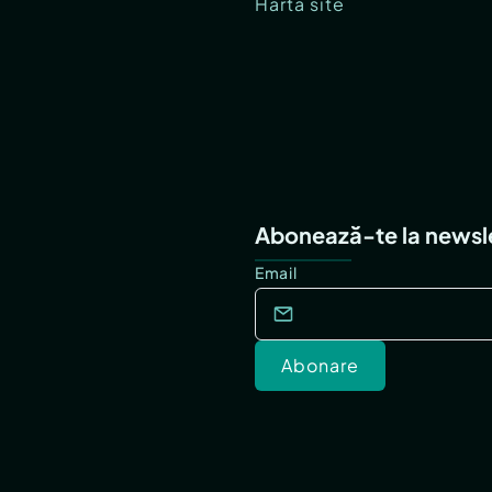
Hartă site
Abonează-te la newsl
Email
Abonare