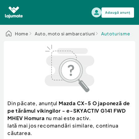
Adaugă anunț
Alege categoria
Home
Auto, moto si ambarcatiuni
Autoturisme
Auto, moto si ambarcatiuni
Toate Anunturile
Auto, moto si ambarcatiuni
Imobiliare
Autoturisme
Electronice si electrocasnice
Anvelope si Jante
Casa si gradina
Alege dupa sezon
Piese auto
Scutere - ATV - UTV
Din păcate, anunțul
Mazda CX-5 O japoneză de
Mama si copilul
Autoutilitare
pe tărâmul vikingilor - e-SKYACTIV G141 FWD
Moda si frumusete
Ambarcatiuni
MHEV Homura
nu mai este activ.
Sport, timp liber, arta
Iată mai jos recomandări similare, continua
Camioane - Rulote - Remorci
Agro si Industrie
căutarea.
Motociclete