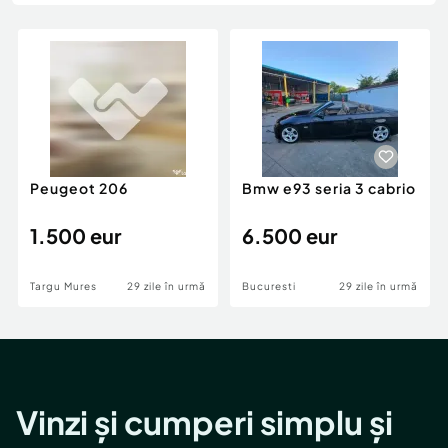
Locuri de munca
Utilaje agricole si industriale
Servicii
Piese auto si accesorii
Animale de companie
Dacia Duster
Afaceri și echipamente profesionale
Inchiriere Bunuri si Vehicule
Peugeot 206
Bmw e93 seria 3 cabrio
1.500 eur
6.500 eur
Targu Mures
29 zile în urmă
Bucuresti
29 zile în urmă
Vinzi și cumperi simplu și