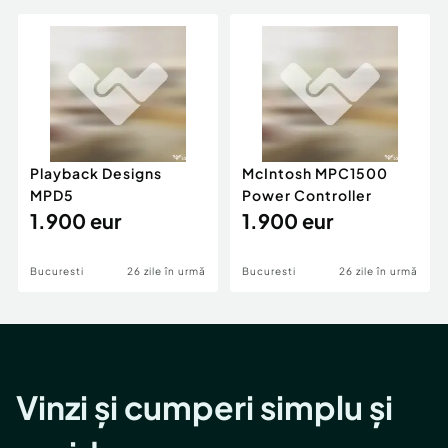
Playback Designs
McIntosh MPC1500
MPD5
Power Controller
1.900 eur
1.900 eur
Bucuresti
26 zile în urmă
Bucuresti
26 zile în urmă
Vinzi și cumperi simplu și