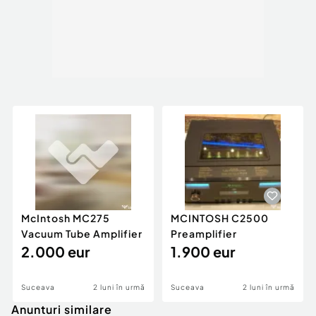
McIntosh MC275
MCINTOSH C2500
Vacuum Tube Amplifier
Preamplifier
2.000 eur
1.900 eur
Suceava
2 luni în urmă
Suceava
2 luni în urmă
Anunturi similare