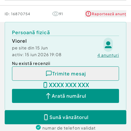
ID:
16870754
91
Raportează anunț
Persoană fizică
Viorel
pe site din
15 Jun
activ:
15 iun 2026 19:08
4
anunțuri
Nu există recenzii
Trimite mesaj
XXXX XXX XXX
Arată numărul
Sună vânzătorul
numar de telefon
validat