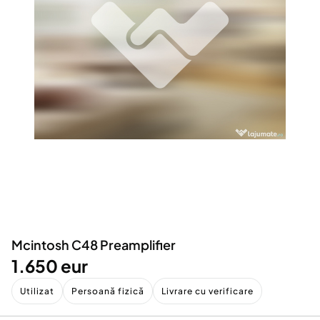
Locuri de munca
Utilaje agricole si industriale
Servicii
Piese auto si accesorii
Animale de companie
Dacia Duster
Afaceri și echipamente profesionale
Inchiriere Bunuri si Vehicule
Mcintosh C48 Preamplifier
1.650 eur
Utilizat
Persoană fizică
Livrare cu verificare