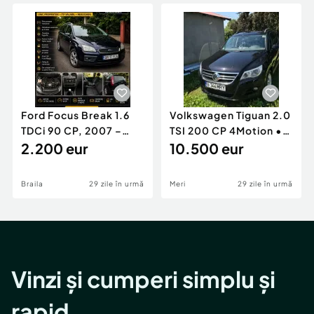
Locuri de munca
Utilaje agricole si industriale
Servicii
Piese auto si accesorii
Animale de companie
Dacia Duster
Afaceri și echipamente profesionale
Inchiriere Bunuri si Vehicule
Ford Focus Break 1.6
Volkswagen Tiguan 2.0
TDCi 90 CP, 2007 –
TSI 200 CP 4Motion •
Unic proprietar, ITP
2.200 eur
2009 • Manual •
10.500 eur
valabil
Benzină
Braila
29 zile în urmă
Meri
29 zile în urmă
Vinzi și cumperi simplu și
rapid