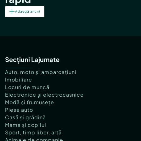
Adaugă anunț
Secțiuni Lajumate
Auto, moto și ambarcațiuni
Imobiliare
Locuri de muncă
Electronice și electrocasnice
Modă și frumusețe
Piese auto
Casă și grădină
Mama și copilul
Sport, timp liber, artă
Animale de companie