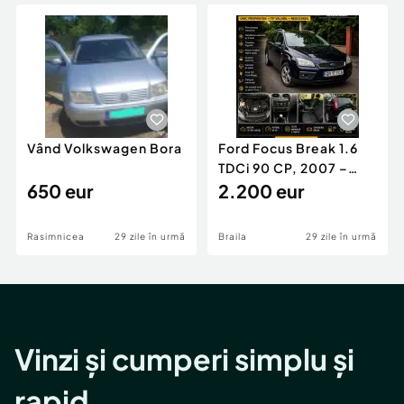
Locuri de munca
Utilaje agricole si industriale
Servicii
Piese auto si accesorii
Animale de companie
Dacia Duster
Afaceri și echipamente profesionale
Inchiriere Bunuri si Vehicule
Vând Volkswagen Bora
Ford Focus Break 1.6
TDCi 90 CP, 2007 –
650 eur
Unic proprietar, ITP
2.200 eur
valabil
Rasimnicea
29 zile în urmă
Braila
29 zile în urmă
Vinzi și cumperi simplu și
rapid