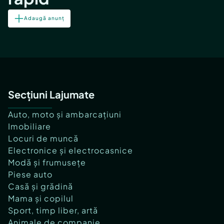
Adaugă anunț
Secțiuni Lajumate
Auto, moto și ambarcațiuni
Imobiliare
Locuri de muncă
Electronice și electrocasnice
Modă și frumusețe
Piese auto
Casă și grădină
Mama și copilul
Sport, timp liber, artă
Animale de companie