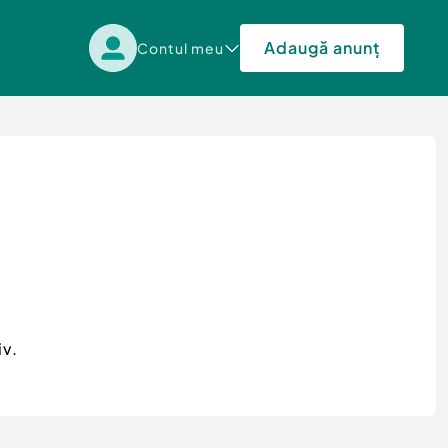
Adaugă anunț
Contul meu
iv.