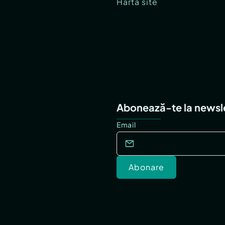
Hartă site
Abonează-te la newsl
Email
Abonare