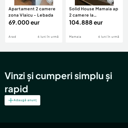
Apartament 2 camere
Solid House Mamaia ap
zona Vlaicu - Lebada
2 camere la
69.000 eur
cheie,langa Mega
104.888 eur
Image
Arad
6 luni în urmă
Mamaia
6 luni în urmă
Vinzi și cumperi simplu și
rapid
Adaugă anunț