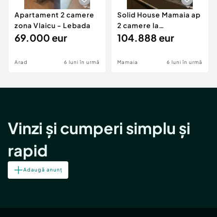
Apartament 2 camere
Solid House Mamaia ap
zona Vlaicu - Lebada
2 camere la
69.000 eur
cheie,langa Mega
104.888 eur
Image
Arad
6 luni în urmă
Mamaia
6 luni în urmă
Vinzi și cumperi simplu și
rapid
Adaugă anunț