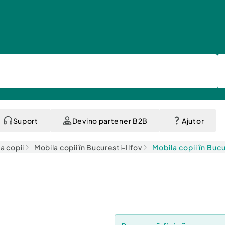
Suport
Devino partener B2B
Ajutor
a copii
Mobila copii în Bucuresti-Ilfov
Mobila copii în Buc