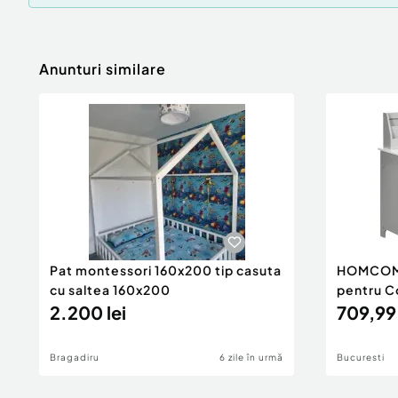
Anunturi similare
Pat montessori 160x200 tip casuta
HOMCOM 
cu saltea 160x200
pentru Co
2.200 lei
Depozitar
709,99 
90x45x8
Bragadiru
6 zile în urmă
Bucuresti