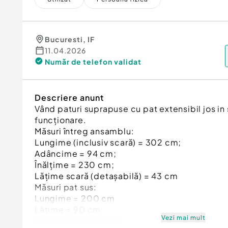
Bucuresti
,
IF
11.04.2026
Număr de telefon
validat
Descriere anunt
Vând paturi suprapuse cu pat extensibil jos in
funcționare.
Măsuri întreg ansamblu:
Lungime (inclusiv scară) = 302 cm;
Adâncime = 94 cm;
Înălțime = 230 cm;
Lățime scară (detașabilă) = 43 cm
Măsuri pat sus:
Lungime = 200 cm
Lățime = 90 cm
Vezi mai mult
Măsuri pat jos extins: