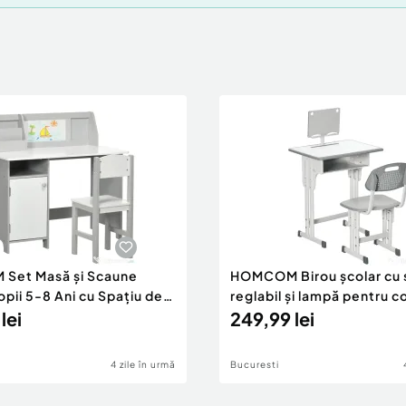
Set Masă și Scaune
HOMCOM Birou școlar cu 
pii 5-8 Ani cu Spațiu de
reglabil și lampă pentru co
e, Tablă și Scaun,
lei
ani, oțel și MDF, gri
249,99 lei
5 cm, Roz
4 zile în urmă
Bucuresti