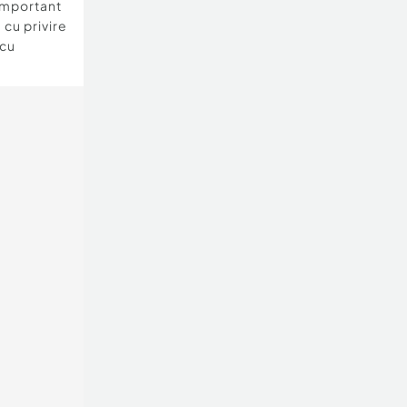
important
 cu privire
 cu