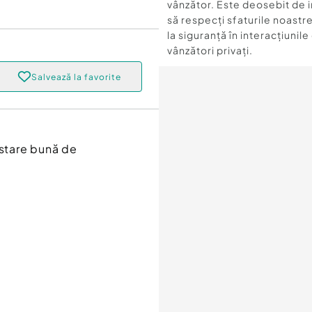
vânzător. Este deosebit de 
să respecți sfaturile noastre
la siguranță în interacțiunile
vânzători privați.
Salvează la favorite
 stare bună de