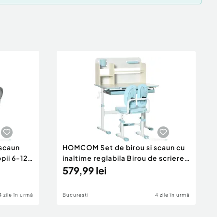
scaun
HOMCOM Set de birou si scaun cu
pii 6-12
inaltime reglabila Birou de scriere
pentru copii masa de studiu pentru
579,99 lei
scoala cu raft, sertar, suport
pentru stilouri, albastru
4 zile în urmă
Bucuresti
4 zile în urmă