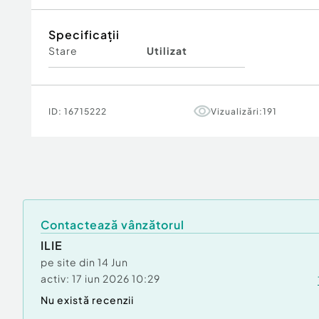
Lungime = 200 cm
Lățime = 140 cm
Specificații
Nu asigur transport și nici demontare. Preț : 2.
Stare
Utilizat
Prețul unui astfel de ansamblu nou : 6.650 lei (
vedea poza.
Locație: București, Crângași. Cei interesați po
Mulțumesc.
ID:
16715222
Vizualizări:
191
Contactează vânzătorul
ILIE
pe site din
14 Jun
activ:
17 iun 2026 10:29
Nu există recenzii