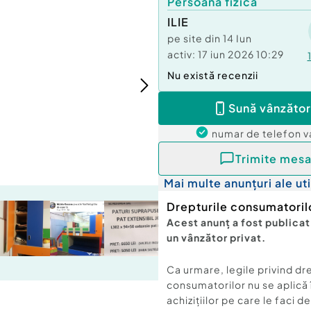
Persoană fizică
ILIE
pe site din
14 Iun
activ:
17 iun 2026 10:29
Nu există recenzii
Sună vânzător
numar de telefon
v
Trimite mesa
Mai multe anunțuri ale uti
Drepturile consumatoril
Acest anunț a fost publicat
un vânzător privat.
Ca urmare, legile privind dr
consumatorilor nu se aplică 
achizițiilor pe care le faci d