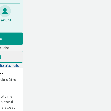
1
anunț
ul
alidat
j
lizatorului
or
 de către
epturile
în cazul
e la acest