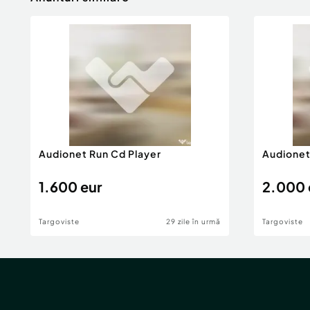
Audionet Run Cd Player
Audionet
1.600 eur
2.000 
Targoviste
29 zile în urmă
Targoviste