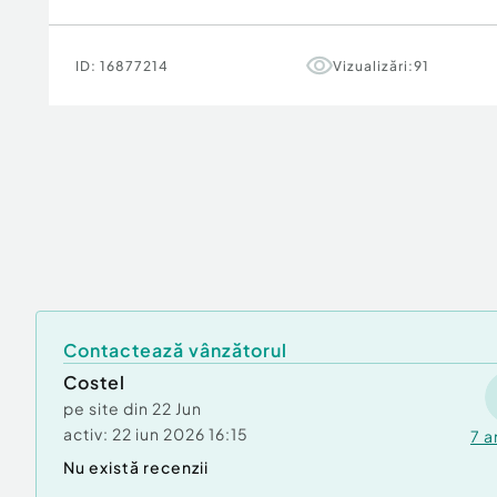
ID:
16877214
Vizualizări:
91
Contactează vânzătorul
Costel
pe site din
22 Jun
activ:
22 iun 2026 16:15
7
a
Nu există recenzii