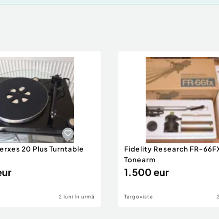
erxes 20 Plus Turntable
Fidelity Research FR-66F
Tonearm
eur
1.500 eur
2 luni în urmă
Targoviste