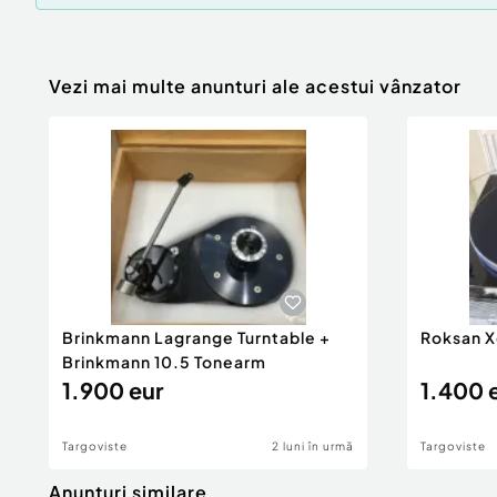
Vezi mai multe anunturi ale acestui vânzator
Brinkmann Lagrange Turntable +
Roksan X
Brinkmann 10.5 Tonearm
1.900 eur
1.400 
Targoviste
2 luni în urmă
Targoviste
Anunturi similare