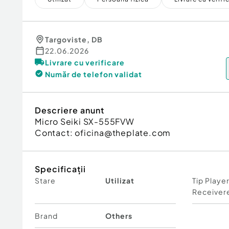
Targoviste
,
DB
22.06.2026
Livrare cu verificare
Număr de telefon
validat
Descriere anunt
Micro Seiki SX-555FVW
Contact: oficina@theplate.com
Specificații
Stare
Utilizat
Tip Playe
Receiver
Brand
Others