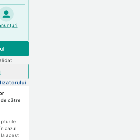
anunțuri
ul
alidat
j
lizatorului
or
 de către
epturile
în cazul
e la acest