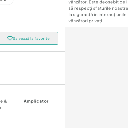
vânzător. Este deosebit de 
să respecți sfaturile noastre
la siguranță în interacțiunile
vânzători privați.
Salvează la favorite
re &
Amplicator
e