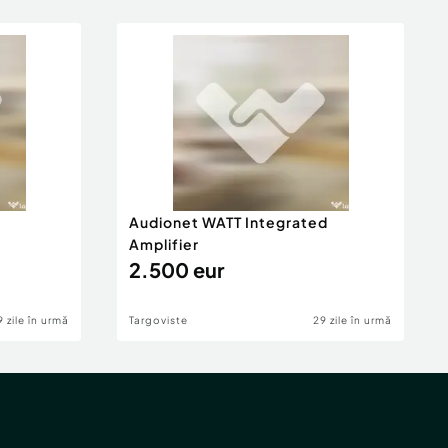
Audionet WATT Integrated
Amplifier
2.500 eur
9 zile în urmă
Targoviste
29 zile în urmă