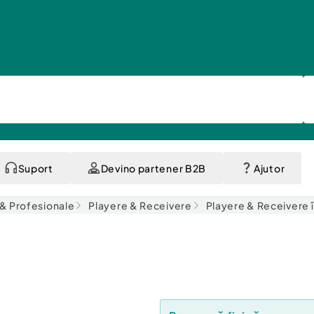
Suport
Devino partener B2B
Ajutor
i & Profesionale
Playere & Receivere
Playere & Receivere 