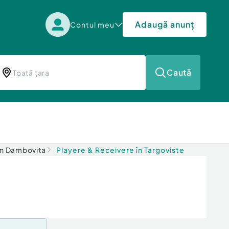
Adaugă anunț
Contul meu
Caută
în Dambovita
Playere & Receivere în Targoviste