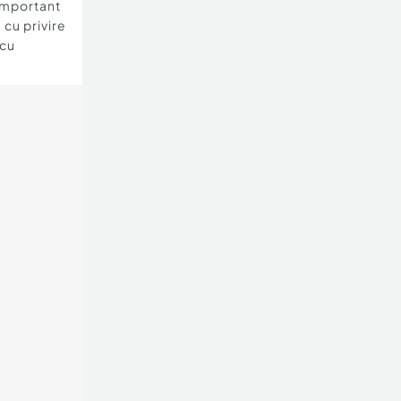
important
 cu privire
 cu