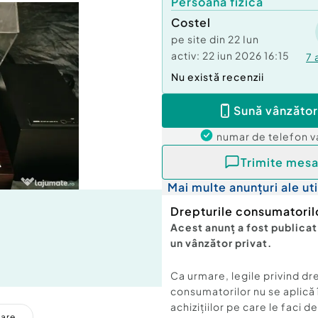
Persoană fizică
Costel
pe site din
22 Iun
activ:
22 iun 2026 16:15
7
Nu există recenzii
Sună vânzător
numar de telefon
v
Trimite mesa
Mai multe anunțuri ale uti
Drepturile consumatoril
Acest anunț a fost publicat
un vânzător privat.
Ca urmare, legile privind dr
consumatorilor nu se aplică 
achizițiilor pe care le faci d
care