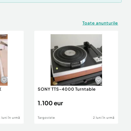
Toate anunturile
X
SONY TTS-4000 Turntable
1.100 eur
2 luni în urmă
Targoviste
2 luni în urmă