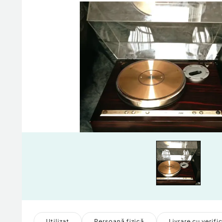
Utilizat
Persoană fizică
Livrare cu verifi