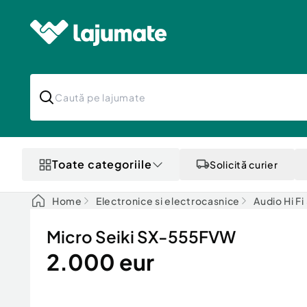
Toate categoriile
Solicită curier
Home
Electronice si electrocasnice
Audio Hi F
Micro Seiki SX-555FVW
2.000 eur