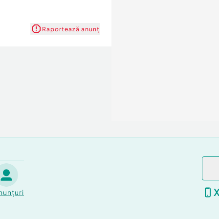
Raportează anunț
nunțuri