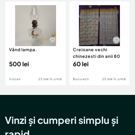
Locuri de munca
Utilaje agricole si industriale
Servicii
Piese auto si accesorii
Animale de companie
Dacia Duster
Afaceri și echipamente profesionale
Inchiriere Bunuri si Vehicule
Vând lampa.
Creioane vechi
chinezesti din anii 80
500 lei
60 lei
Vulcan
23 zile în urmă
Bucuresti
25 zile în urmă
Vinzi și cumperi simplu și
rapid