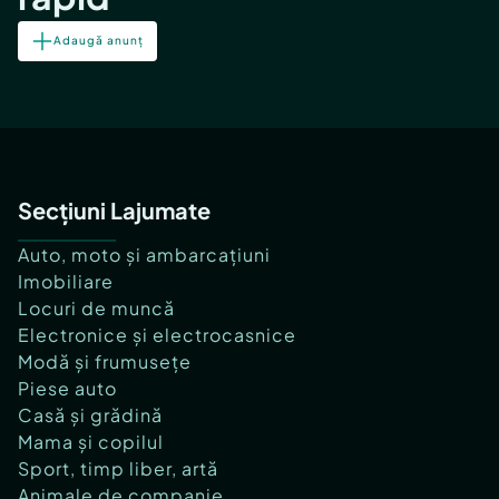
Adaugă anunț
Secțiuni Lajumate
Auto, moto și ambarcațiuni
Imobiliare
Locuri de muncă
Electronice și electrocasnice
Modă și frumusețe
Piese auto
Casă și grădină
Mama și copilul
Sport, timp liber, artă
Animale de companie