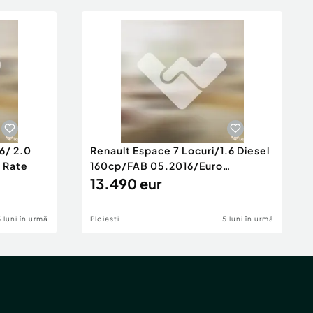
6/ 2.0
Renault Espace 7 Locuri/1.6 Diesel
e Rate
160cp/FAB 05.2016/Euro
6/Posibilita
13.490 eur
5 luni în urmă
Ploiesti
5 luni în urmă