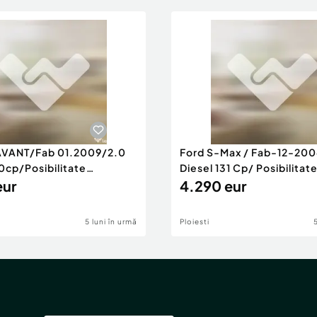
AVANT/Fab 01.2009/2.0
Ford S-Max / Fab-12-200
0cp/Posibilitate
Diesel 131 Cp/ Posibilitat
RANTIE
eur
4.290 eur
5 luni în urmă
Ploiesti