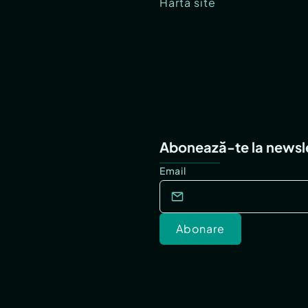
Hartă site
Abonează-te la newsl
Email
Abonare