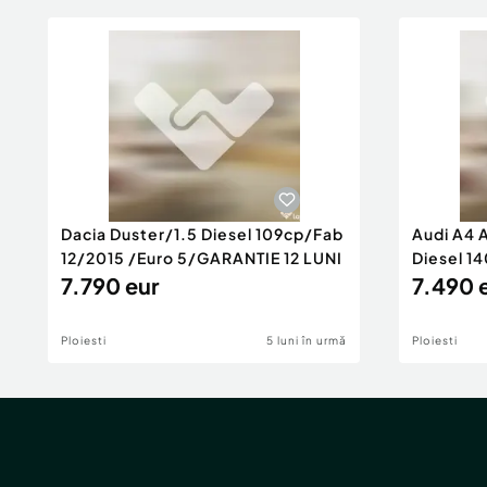
Dacia Duster/1.5 Diesel 109cp/Fab
Audi A4 
12/2015 /Euro 5/GARANTIE 12 LUNI
Diesel 14
7.790 eur
Rate/GA
7.490 
Ploiesti
5 luni în urmă
Ploiesti