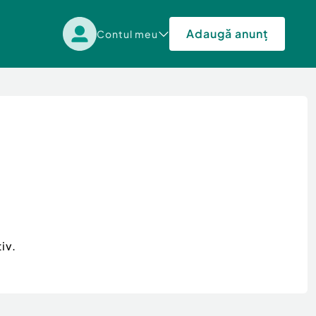
Adaugă anunț
Contul meu
iv.