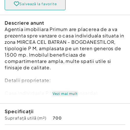
Salvează la favorite
Descriere anunt
Agentia imobiliara Primum are placerea de a va
prezenta spre vanzare o casa individuala situata in
zona MIRCEA CEL BATRAN - BOGDANESTILOR,
tipologie P M, amplasata pe un teren generos de
1500 mp. Imobilul beneficiaza de
compartimentare ampla, multe spatii utile si
finisaje de calitate.
Detalii proprietate:
Casa individuala P M (parter mansarda)
Vezi mai mult
Suprafata utila totala: aprox. 697 mp (Parter ~492
Specificații
mp Mansarda ~205 mp ndash; conform releveu)
Suprafață utilă (m²)
700
Suprafata teren: 1500 mp