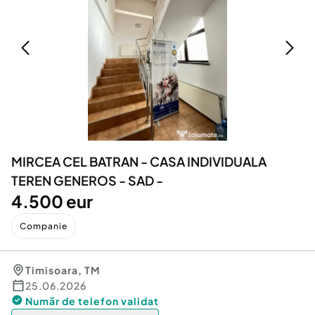
Locuri de munca
Utilaje agricole si industriale
Servicii
Piese auto si accesorii
Animale de companie
Dacia Duster
Afaceri și echipamente profesionale
Inchiriere Bunuri si Vehicule
MIRCEA CEL BATRAN - CASA INDIVIDUALA
TEREN GENEROS - SAD -
4.500 eur
Companie
Timisoara
,
TM
25.06.2026
Număr de telefon
validat