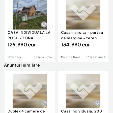
Acces facil catre principalele artere ale zonei
Mircea cel Batran
Potrivita pentru locuinta de mari dimensiuni sau
activitati comerciale / administrative
DISPONIBILA SI PENTRU VANZARE LA PRETUL DE
CASA INDIVIDUALA LA
Casa insiruita - partea
799.900 EURO
ROSU - ZONA
de margine - teren
EXCELENTA URSENI -
129.990 eur
90mp - toate util
134.990 eur
Număr Băi:
4
ASFALT -
Posibilitate parcare: Da
Nr. locuri parcare:
5-10
Timisoara
13 zile în urmă
Mosnita Noua
17 zile în urmă
Curent
Anunturi similare
Apă
Canalizare
Gaz
Duplex 4 camere de
Casa Individuala, 200