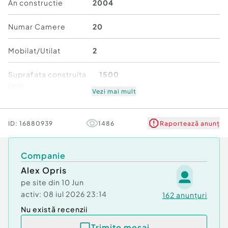
An constructie
2004
Front stradal: 20 m
Numar Camere
20
Curte foarte mare, cu numeroase locuri de
parcare
Mobilat/Utilat
2
Compartimentare ndash; Parter (P)
Suprafata construita
1500
(m²)
Spatii mari, functionale si bine delimitate,
Vezi mai mult
conform releveului:
Stare
Bună
ID:
16880939
1486
Raportează anunț
Holuri de acces si distributie
4 birouri / camere mari (suprafete intre ~22 mp si
Companie
~37 mp)
Alex Opris
6 incaperi suplimentare cu diverse destinatii
pe site din
10 Jun
(intre ~15 si ~24 mp)
activ:
08 iul 2026 23:14
162
anunțuri
Nu există recenzii
Depozit central foarte mare: ~152 mp
Trimite mesaj