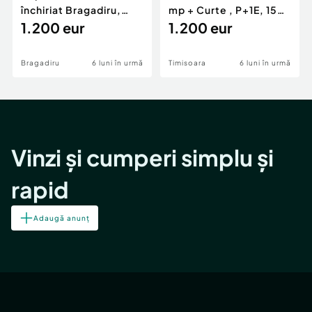
închiriat Bragadiru,
mp + Curte , P+1E, 150
curte 100 mp, pa...
1.200 eur
mp, zona Girocu
1.200 eur
Bragadiru
6 luni în urmă
Timisoara
6 luni în urmă
Vinzi și cumperi simplu și
rapid
Adaugă anunț