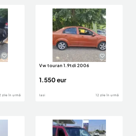
Vw touran 1.9tdi 2006
1.550 eur
2 zile în urmă
Iasi
12 zile în urmă