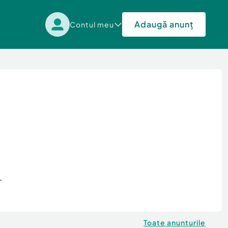
Adaugă anunț
Contul meu
.
Toate anunturile