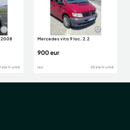
n 2008
Mercedes vito 9 loc. 2.2
900 eur
9 zile în urmă
Iasi
30 zile în urmă