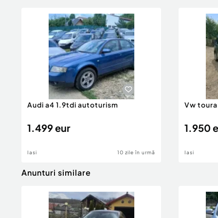
Audi a4 1.9tdi autoturism
Vw toura
1.499 eur
1.950 
Iasi
10 zile în urmă
Iasi
Anunturi similare