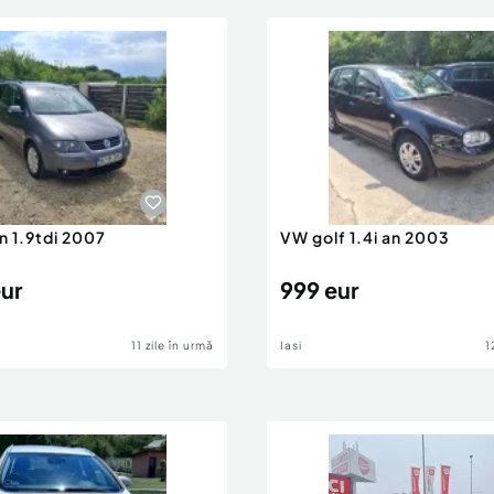
n 1.9tdi 2007
VW golf 1.4i an 2003
eur
999 eur
11 zile în urmă
Iasi
1