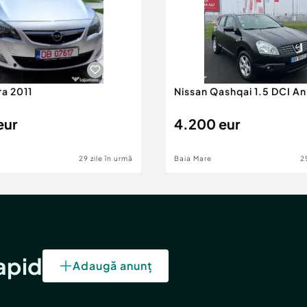
ra 2011
Nissan Qashqai 1.5 DCI A
eur
4.200 eur
29 zile în urmă
Baia Mare
2
rapid
Adaugă anunț