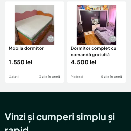
Locuri de munca
Utilaje agricole si industriale
Servicii
Piese auto si accesorii
Animale de companie
Dacia Duster
Afaceri și echipamente profesionale
Inchiriere Bunuri si Vehicule
Mobila dormitor
Dormitor complet cu
comandă gratuită
1.550 lei
4.500 lei
Galati
3 zile în urmă
Ploiesti
5 zile în urmă
Vinzi și cumperi simplu și
rapid