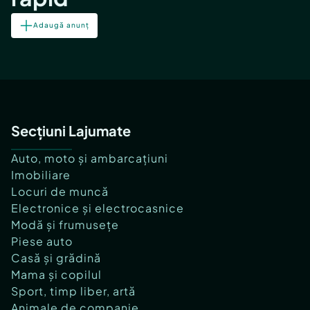
Adaugă anunț
Secțiuni Lajumate
Auto, moto și ambarcațiuni
Imobiliare
Locuri de muncă
Electronice și electrocasnice
Modă și frumusețe
Piese auto
Casă și grădină
Mama și copilul
Sport, timp liber, artă
Animale de companie