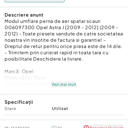
Descriere anunt
Modul umflare perna de aer spatar scaun
006097300 Opel Astra J [2009 - 2012] (2009 -
2012) - Toate piesele vandute de catre societatea
noastra vin insotite de factura si garantie! -
Dreptul de retur pentru orice piesa este de 14 zile.
- Trimitem prin curierat rapid in toata tara cu
posibilitate Deschidere la livrare.
Marcă: Opel
Producător: Opel
Cod referinţă OEM: 48155390
Vezi mai mult
Piesă: Modul umflare perna de aer spatar scaun
006097300
Specificații
Garanție
Stare
Utilizat