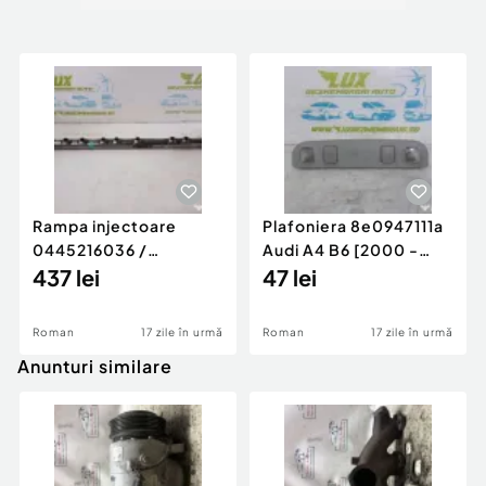
Rampa injectoare
Plafoniera 8e0947111a
0445216036 /
Audi A4 B6 [2000 -
780542302 3.0 d 313
437 lei
2005]
47 lei
cp N57D30
Roman
17 zile în urmă
Roman
17 zile în urmă
Anunturi similare