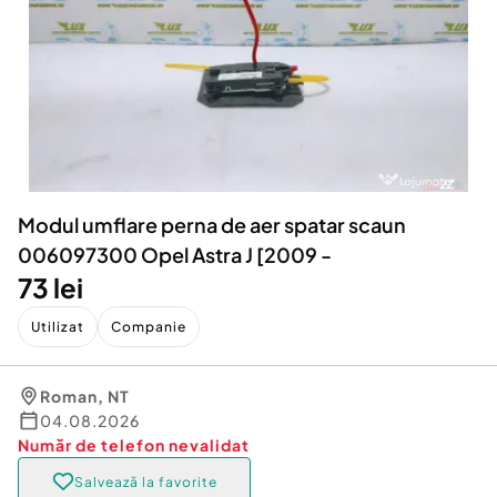
Locuri de munca
Utilaje agricole si industriale
Servicii
Piese auto si accesorii
Animale de companie
Dacia Duster
Afaceri și echipamente profesionale
Inchiriere Bunuri si Vehicule
Modul umflare perna de aer spatar scaun
006097300 Opel Astra J [2009 -
73 lei
Utilizat
Companie
Roman
,
NT
04.08.2026
Număr de telefon
nevalidat
Salvează la favorite