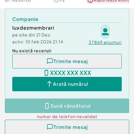
ID:
15230720
72
Raportează anunț
Companie
luxdezmembrari
pe site din
21 Dec
activ:
10 feb 2026 21:14
37869
anunțuri
Nu există recenzii
Trimite mesaj
XXXX XXX XXX
Arată numărul
Sună vânzătorul
numar de telefon
nevalidat
Trimite mesaj