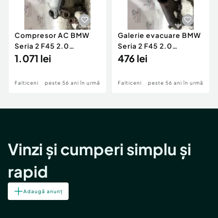
Compresor AC BMW
Galerie evacuare BMW
Seria 2 F45 2.0
Seria 2 F45 2.0
Motorina 2016
1.071 lei
Motorina 2016
476 lei
Falticeni
peste 56 ani în urmă
Falticeni
peste 56 ani în urmă
Vinzi și cumperi simplu și
rapid
Adaugă anunț