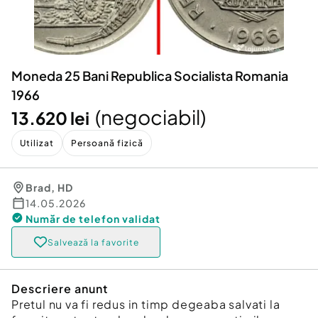
Locuri de munca
Utilaje agricole si industriale
Servicii
Piese auto si accesorii
Animale de companie
Dacia Duster
Afaceri și echipamente profesionale
Moneda 25 Bani Republica Socialista Romania
Inchiriere Bunuri si Vehicule
1966
(negociabil)
13.620 lei
Utilizat
Persoană fizică
Brad
,
HD
14.05.2026
Număr de telefon
validat
Salvează la favorite
Descriere anunt
Pretul nu va fi redus in timp degeaba salvati la