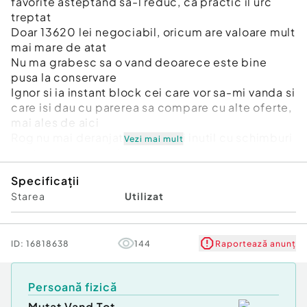
favorite asteptand sa-l reduc, ca practic il urc
treptat
Doar 13620 lei negociabil, oricum are valoare mult
mai mare de atat
Nu ma grabesc sa o vand deoarece este bine
pusa la conservare
Ignor si ia instant block cei care vor sa-mi vanda si
care isi dau cu parerea sa compare cu alte oferte,
mai ales de aici
Rog nu mai deranjati si insistati inutil cu schimburi
Vezi mai mult
pentru ca nu se mai fabrica asa ceva
Nu o trimit cu ramburs
Specificații
Ca vanzator privat exclud garantia si returnarile
Starea
Utilizat
Articolul este valabil cat este vizibil
Compozitie : Otel placat cu nichel
Tipul marginii : Neted
ID:
16818638
144
Raportează anunț
Greutate : 3.38 gr
Diametru : 22 mm
Persoană fizică
Grosime : 1.3 mm
Fata : 25 BANI
Mutat Vand Tot