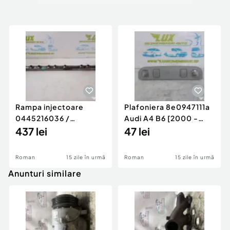
Rampa injectoare
Plafoniera 8e0947111a
0445216036 /
Audi A4 B6 [2000 -
780542302 3.0 d 313
437 lei
2005]
47 lei
cp N57D30
Roman
15 zile în urmă
Roman
15 zile în urmă
Anunturi similare