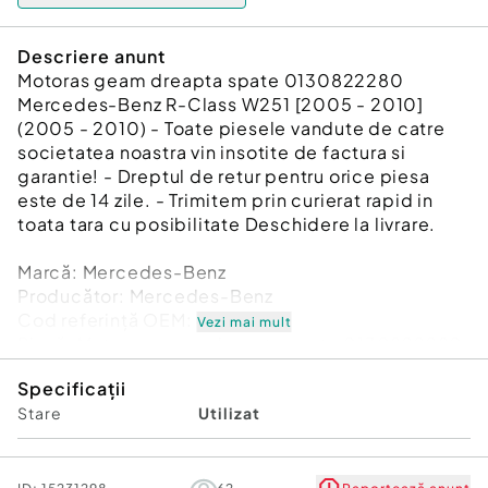
Descriere anunt
Motoras geam dreapta spate 0130822280
Mercedes-Benz R-Class W251 [2005 - 2010]
(2005 - 2010) - Toate piesele vandute de catre
societatea noastra vin insotite de factura si
garantie! - Dreptul de retur pentru orice piesa
este de 14 zile. - Trimitem prin curierat rapid in
toata tara cu posibilitate Deschidere la livrare.
Marcă: Mercedes-Benz
Producător: Mercedes-Benz
Cod referinţă OEM: 48764674
Vezi mai mult
Piesă: Motoras geam dreapta spate 0130822280
Garanție
Specificații
Stare
Utilizat