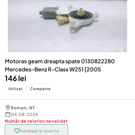
Locuri de munca
Utilaje agricole si industriale
Servicii
Piese auto si accesorii
Animale de companie
Dacia Duster
Afaceri și echipamente profesionale
Inchiriere Bunuri si Vehicule
Motoras geam dreapta spate 0130822280
Mercedes-Benz R-Class W251 [2005
146 lei
Utilizat
Companie
Roman
,
NT
04.08.2026
Număr de telefon
nevalidat
Salvează la favorite