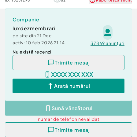
ID:
15231298
62
Raportează anunț
Companie
luxdezmembrari
pe site din
21 Dec
activ:
10 feb 2026 21:14
37869
anunțuri
Nu există recenzii
Trimite mesaj
XXXX XXX XXX
Arată numărul
Sună vânzătorul
numar de telefon
nevalidat
Trimite mesaj