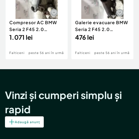
Compresor AC BMW
Galerie evacuare BMW
Seria 2 F45 2.0
Seria 2 F45 2.0
Motorina 2016
1.071 lei
Motorina 2016
476 lei
Falticeni
peste 56 ani în urmă
Falticeni
peste 56 ani în urmă
Vinzi și cumperi simplu și
rapid
Adaugă anunț