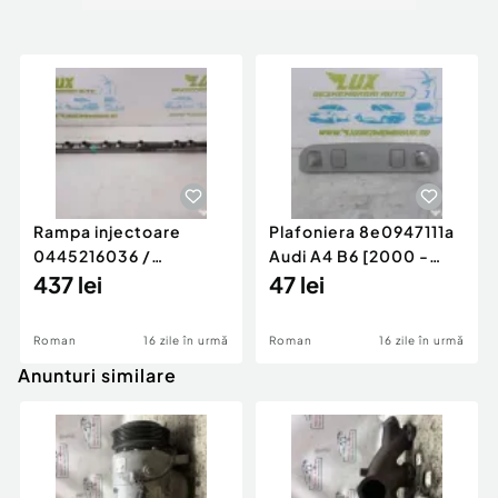
Rampa injectoare
Plafoniera 8e0947111a
0445216036 /
Audi A4 B6 [2000 -
780542302 3.0 d 313
437 lei
2005]
47 lei
cp N57D30
Roman
16 zile în urmă
Roman
16 zile în urmă
Anunturi similare