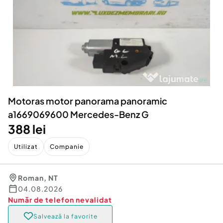
Locuri de munca
Utilaje agricole si industriale
Servicii
Piese auto si accesorii
Animale de companie
Dacia Duster
Afaceri și echipamente profesionale
Inchiriere Bunuri si Vehicule
Motoras motor panorama panoramic
a1669069600 Mercedes-Benz G
388 lei
Utilizat
Companie
Roman
,
NT
04.08.2026
Număr de telefon
nevalidat
Salvează la favorite