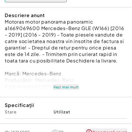
Descriere anunt
Motoras motor panorama panoramic
a1669069600 Mercedes-Benz GLE (W166) [2016
- 2019] (2016 - 2019) - Toate piesele vandute de
catre societatea noastra vin insotite de factura si
garantie! - Dreptul de retur pentru orice piesa
este de 14 zile. - Trimitem prin curierat rapid in
toata tara cu posibilitate Deschidere la livrare.
Marcă: Mercedes-Benz
Producător: Mercedes-Benz
Cod referinţă OEM: 36175610
Vezi mai mult
Piesă: Motoras motor panorama panoramic
a1669069600
Specificații
Garanție
Stare
Utilizat