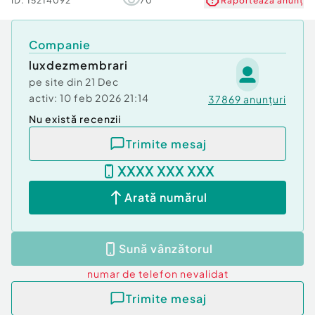
ID:
15214092
70
Raportează anunț
Companie
luxdezmembrari
pe site din
21 Dec
activ:
10 feb 2026 21:14
37869
anunțuri
Nu există recenzii
Trimite mesaj
XXXX XXX XXX
Arată numărul
Sună vânzătorul
numar de telefon
nevalidat
Trimite mesaj