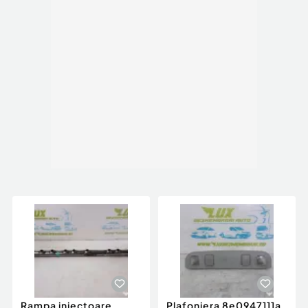
Rampa injectoare
Plafoniera 8e0947111a