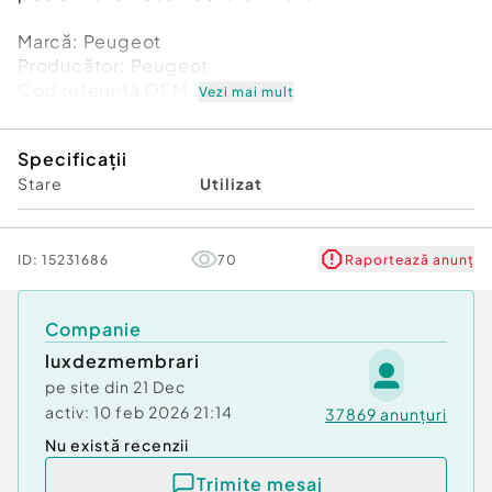
Marcă: Peugeot
Producător: Peugeot
Cod referinţă OEM: 48938869
Vezi mai mult
Piesă: Motoras stergator luneta haion
9677680580
Specificații
Garanție
Stare
Utilizat
ID:
15231686
70
Raportează anunț
Companie
luxdezmembrari
pe site din
21 Dec
activ:
10 feb 2026 21:14
37869
anunțuri
Nu există recenzii
Trimite mesaj