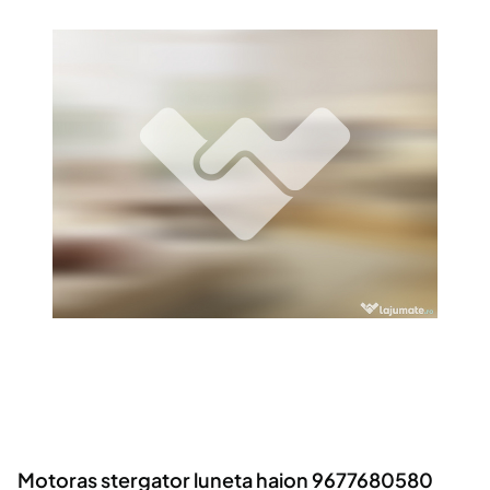
Locuri de munca
Utilaje agricole si industriale
Servicii
Piese auto si accesorii
Animale de companie
Dacia Duster
Afaceri și echipamente profesionale
Inchiriere Bunuri si Vehicule
Motoras stergator luneta haion 9677680580