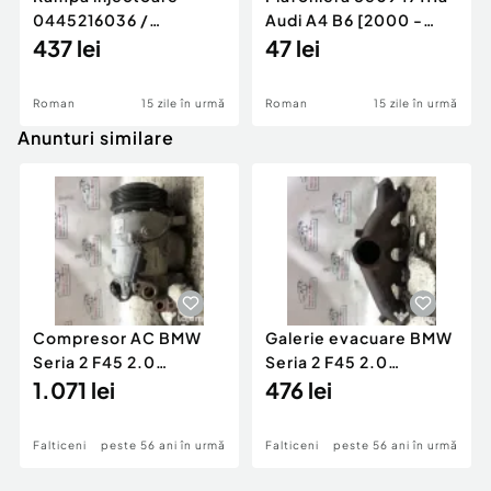
0445216036 /
Audi A4 B6 [2000 -
780542302 3.0 d 313
437 lei
2005]
47 lei
cp N57D30
Roman
15 zile în urmă
Roman
15 zile în urmă
Anunturi similare
Compresor AC BMW
Galerie evacuare BMW
Seria 2 F45 2.0
Seria 2 F45 2.0
Motorina 2016
1.071 lei
Motorina 2016
476 lei
Falticeni
peste 56 ani în urmă
Falticeni
peste 56 ani în urmă