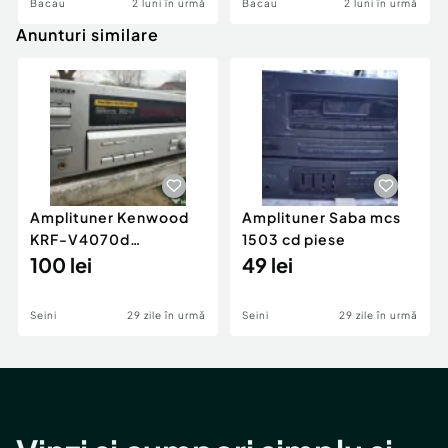
Bacau
2 luni în urmă
Bacau
2 luni în urmă
Anunturi similare
Amplituner Kenwood
Amplituner Saba mcs
KRF-V4070d
1503 cd piese
nefuncțional
100 lei
49 lei
Seini
29 zile în urmă
Seini
29 zile în urmă