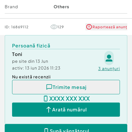
Brand
Others
ID:
16869112
129
Raportează anunț
Persoană fizică
Toni
pe site din
13 Jun
activ:
13 iun 2026 11:23
3
anunțuri
Nu există recenzii
Trimite mesaj
XXXX XXX XXX
Arată numărul
Sună vânzătorul