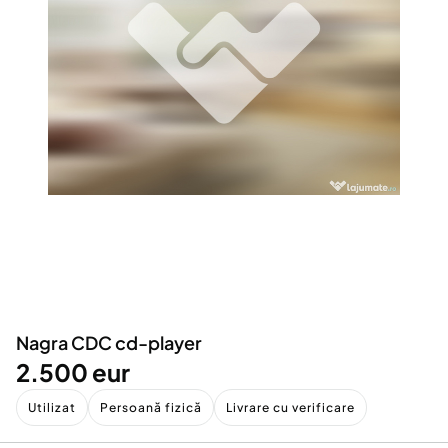
Locuri de munca
Utilaje agricole si industriale
Servicii
Piese auto si accesorii
Animale de companie
Dacia Duster
Afaceri și echipamente profesionale
Inchiriere Bunuri si Vehicule
Nagra CDC cd-player
2.500 eur
Utilizat
Persoană fizică
Livrare cu verificare