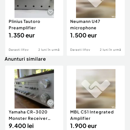
Plinius Tautoro
Neumann U47
Preamplifier
microphone
1.350 eur
1.500 eur
Darasti Ilfov
2 luni în urmă
Darasti Ilfov
2 luni în urmă
Anunturi similare
Yamaha CR-3020
MBL C51 Integrated
Monster Receiver
Amplifier
stare perfecta
9.400 lei
1.900 eur