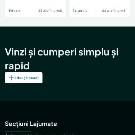
Pitesti
25 zile în urmă
Targu Jiu
26 zile în urmă
Vinzi și cumperi simplu și
rapid
Adaugă anunț
Secțiuni Lajumate