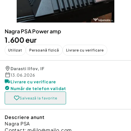
Locuri de munca
Utilaje agricole si industriale
Servicii
Piese auto si accesorii
Animale de companie
Dacia Duster
Afaceri și echipamente profesionale
Nagra PSA Power amp
Inchiriere Bunuri si Vehicule
1.600 eur
Utilizat
Persoană fizică
Livrare cu verificare
Darasti Ilfov
,
IF
13.06.2026
Livrare cu verificare
Număr de telefon
validat
Salvează la favorite
Descriere anunt
Nagra PSA
Contact: m4ilo@mailo.com