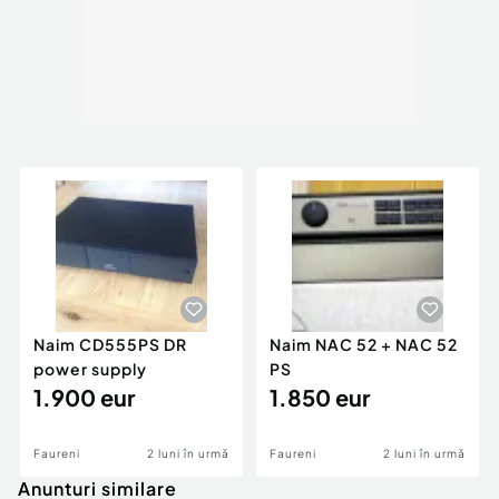
Naim CD555PS DR
Naim NAC 52 + NAC 52
power supply
PS
1.900 eur
1.850 eur
Faureni
2 luni în urmă
Faureni
2 luni în urmă
Anunturi similare