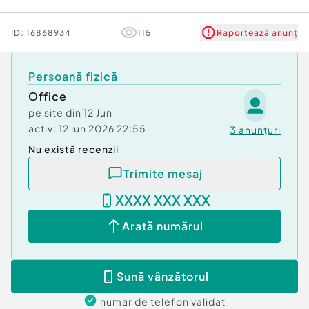
ID:
16868934
115
Raportează anunț
Persoană fizică
Office
pe site din
12 Jun
activ:
12 iun 2026 22:55
3
anunțuri
Nu există recenzii
Trimite mesaj
XXXX XXX XXX
Arată numărul
Sună vânzătorul
numar de telefon
validat