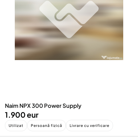
Locuri de munca
Utilaje agricole si industriale
Servicii
Piese auto si accesorii
Animale de companie
Dacia Duster
Afaceri și echipamente profesionale
Inchiriere Bunuri si Vehicule
Naim NPX 300 Power Supply
1.900 eur
Utilizat
Persoană fizică
Livrare cu verificare