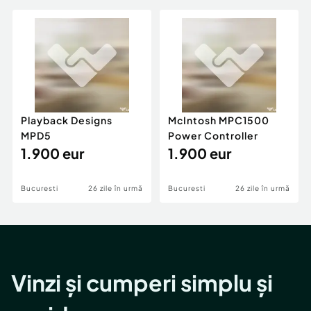
Playback Designs
McIntosh MPC1500
MPD5
Power Controller
1.900 eur
1.900 eur
Bucuresti
26 zile în urmă
Bucuresti
26 zile în urmă
Vinzi și cumperi simplu și