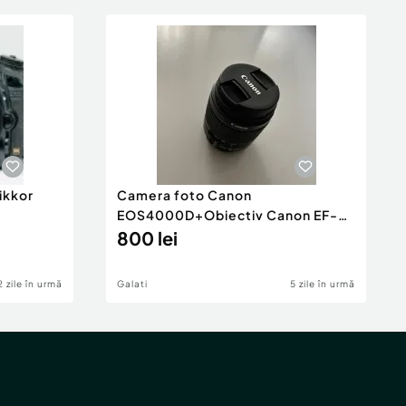
ikkor
Camera foto Canon
EOS4000D+Obiectiv Canon EF-S
18-55mm III
800 lei
2 zile în urmă
Galati
5 zile în urmă