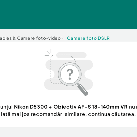
ables & Camere foto-video
Camere foto DSLR
nunțul
Nikon D5300 + Obiectiv AF-S 18-140mm VR
nu 
Iată mai jos recomandări similare, continua căutarea.