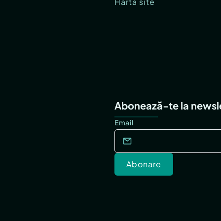
Hartă site
Abonează-te la newsl
Email
Abonare