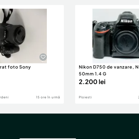
rat foto Sony
Nikon D750 de vanzare, N
50mm 1.4 G
2.200 lei
rdeni
15 ore în urmă
Ploiesti