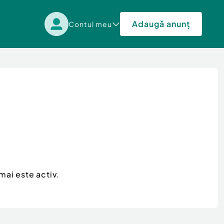
Adaugă anunț
Contul meu
mai este activ.