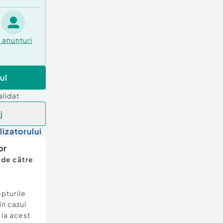
0
anunțuri
ul
alidat
j
lizatorului
or
 de către
epturile
în cazul
e la acest