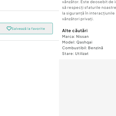
vânzător. Este deosebit de 
să respecți sfaturile noastre
la siguranță în interacțiunile
vânzători privați.
Salvează la favorite
Alte căutări
Marca
:
Nissan
Model
:
Qashqai
Combustibil
:
Benzină
Stare
:
Utilizat