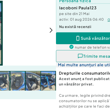
Persoană fizică
Iacoboni Paula123
pe site din
21 Mai
activ:
01 aug 2026 06:40
Nu există recenzii
Sună vânzător
numar de telefon
v
Trimite mesa
Mai multe anunțuri ale uti
Drepturile consumatoril
Acest anunț a fost publicat
un vânzător privat.
Ca urmare, legile privind dr
consumatorilor nu se aplică 
achizițiilor pe care le faci d