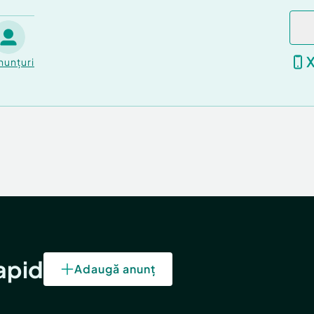
Tapiterie stofa
nunțuri
re
Aer conditionat
ABS, Airbag scau
n pasager, Airbag
central sofer si pa
sager, Airbag sof
er
rapid
Adaugă anunț