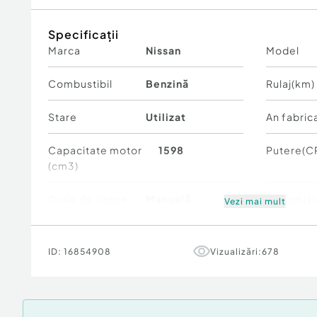
Cauciucuri iarna
Cauciucuri vara
Specificații
Stare buna de functionare
Marca
Nissan
Model
Telefon contact:
Preț: 4700 Euro, ușor negociabil.
Combustibil
Benzină
Rulaj(km)
Stare
Utilizat
An fabric
Capacitate motor
1598
Putere(C
(cm3)
Cutie de viteze
Manuală
Transmisi
Vezi mai mult
Culoare
Albastru
Numar us
ID:
16854908
Vizualizări:
678
Optiuni
0
Volan
Tara de origine
România
Norma de