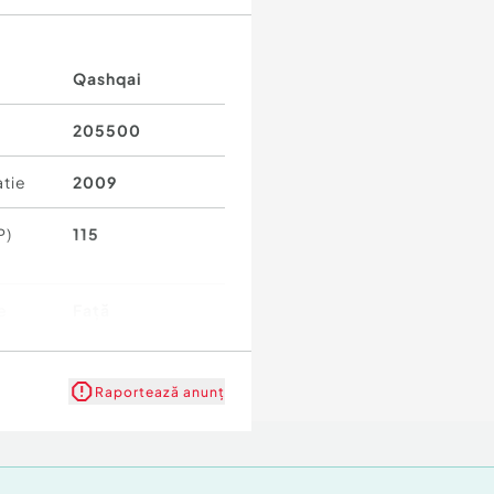
Qashqai
205500
atie
2009
P)
115
e
Față
i
5
Raportează anunț
Stânga
 poluare
Euro 4