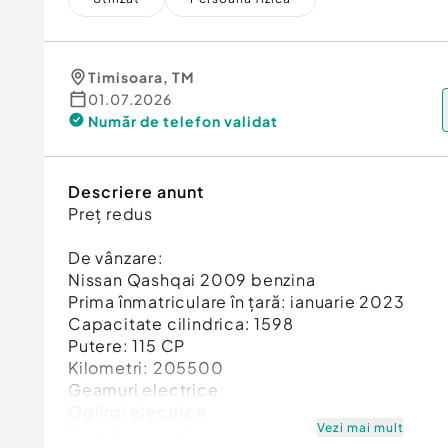
Timisoara
,
TM
01.07.2026
Număr de telefon
validat
Descriere anunt
Preț redus
De vânzare:
Nissan Qashqai 2009 benzina
Prima înmatriculare în țară: ianuarie 2023
Capacitate cilindrica: 1598
Putere: 115 CP
Kilometri: 205500
Geamuri electrice
Oglinzi electrice
Vezi mai mult
Distribuție lanț