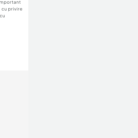
important
 cu privire
 cu