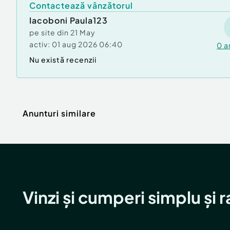
Contactează vânzătorul
Audio si
Bluetooth
Tapiterie
Iacoboni Paula123
Conectivitate
pe site din
21 May
activ:
01 aug 2026 06:40
0
a
Tip cauciucuri
Anvelope Iarna, A
Climatiza
nvelope Vara
Nu există recenzii
Extra-optiuni
Citera (fata), Vol
Siguranta
an cu comenzi, G
eamuri electrice
Anunturi similare
fata, Geamuri ele
ctrice spate, Carl
ig remorcare
Verifică
km
Vinzi și cumperi simplu și 