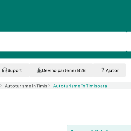
Suport
Devino partener B2B
Ajutor
Autoturisme în Timis
Autoturisme în Timisoara