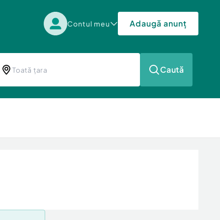
Adaugă anunț
Contul meu
Caută