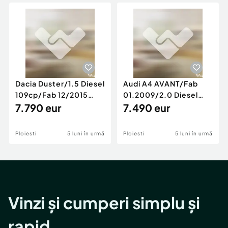
Locuri de munca
Utilaje agricole si industriale
Servicii
Piese auto si accesorii
Animale de companie
Dacia Duster
Afaceri și echipamente profesionale
Inchiriere Bunuri si Vehicule
Dacia Duster/1.5 Diesel
Audi A4 AVANT/Fab
109cp/Fab 12/2015
01.2009/2.0 Diesel
/Euro 5/GARANTIE 12
7.790 eur
140cp/Posibilitate
7.490 eur
LUNI
Rate/GARANTIE
Ploiesti
5 luni în urmă
Ploiesti
5 luni în urmă
Vinzi și cumperi simplu și
rapid