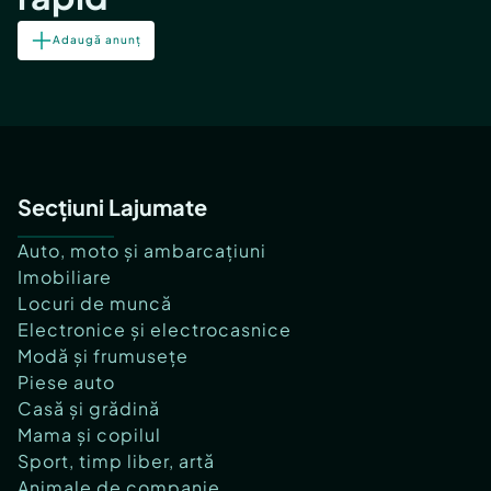
Adaugă anunț
Secțiuni Lajumate
Auto, moto și ambarcațiuni
Imobiliare
Locuri de muncă
Electronice și electrocasnice
Modă și frumusețe
Piese auto
Casă și grădină
Mama și copilul
Sport, timp liber, artă
Animale de companie