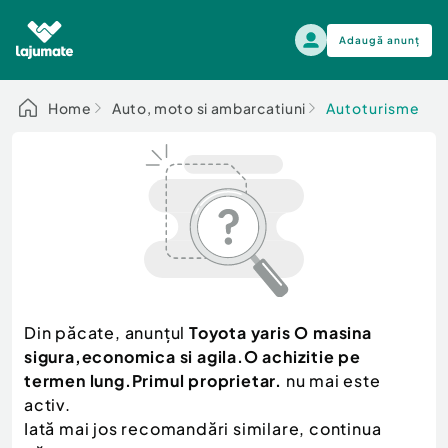
Adaugă anunț
Alege categoria
Home
Auto, moto si ambarcatiuni
Autoturisme
Auto, moto si ambarcatiuni
Toate Anunturile
Auto, moto si ambarcatiuni
Imobiliare
Autoturisme
Electronice si electrocasnice
Anvelope si Jante
Casa si gradina
Alege dupa sezon
Piese auto
Scutere - ATV - UTV
Din păcate, anunțul
Toyota yaris O masina
Mama si copilul
Autoutilitare
sigura,economica si agila.O achizitie pe
Moda si frumusete
Ambarcatiuni
termen lung.Primul proprietar.
nu mai este
Sport, timp liber, arta
activ.
Camioane - Rulote - Remorci
Agro si Industrie
Iată mai jos recomandări similare, continua
Motociclete