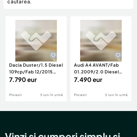
Locuri de munca
căutarea.
Utilaje agricole si industriale
Servicii
Piese auto si accesorii
Animale de companie
Dacia Duster
Afaceri și echipamente profesionale
Inchiriere Bunuri si Vehicule
Dacia Duster/1.5 Diesel
Audi A4 AVANT/Fab
109cp/Fab 12/2015
01.2009/2.0 Diesel
/Euro 5/GARANTIE 12
7.790 eur
140cp/Posibilitate
7.490 eur
LUNI
Rate/GARANTIE
Ploiesti
5 luni în urmă
Ploiesti
5 luni în urmă
Vinzi și cumperi simplu și