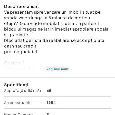
Descriere anunt
Va prezentam spre vanzare un imobil situat pe
strada valea lunga la 5 minute de metrou
etaj 9/10 se vinde mobilat si utilat.la parterul
blocului magazine iar in imediat apropiere scoala
si gradinite .
bloc aflat pe lista de reabiliare.se accept plata
cash sau credit
pret negociabil
Confort:
1
Tip imobil:
Bloc de apartamente
Vezi mai mult
Număr Băi:
2
Posibilitate parcare: Nu
Specificații
Suprafață utilă (m²)
65
An constructie
1984
Numar Camere
3