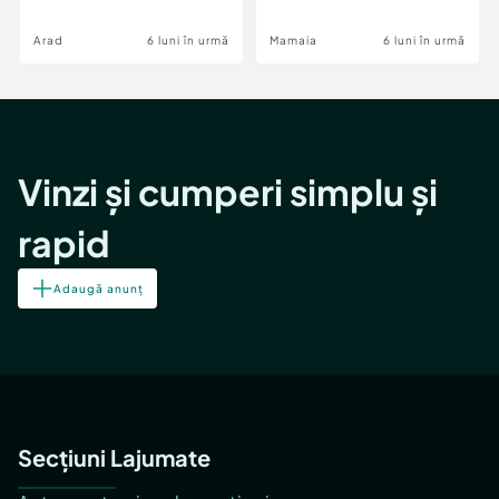
Image
Arad
6 luni în urmă
Mamaia
6 luni în urmă
Vinzi și cumperi simplu și
rapid
Adaugă anunț
Secțiuni Lajumate