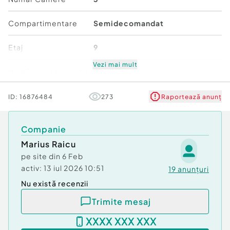
Compartimentare
Semidecomandat
Etaj
9
Vezi mai mult
Număr niveluri imobil
10
Stare
Bună
ID:
16876484
273
Raportează anunț
Comfort
1
Companie
Marius Raicu
pe site din
6 Feb
activ:
13 iul 2026 10:51
19
anunțuri
Nu există recenzii
Trimite mesaj
XXXX XXX XXX