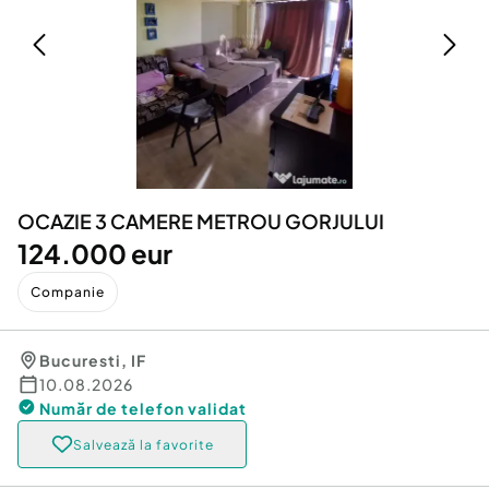
Locuri de munca
Utilaje agricole si industriale
Servicii
Piese auto si accesorii
Animale de companie
Dacia Duster
Afaceri și echipamente profesionale
Inchiriere Bunuri si Vehicule
OCAZIE 3 CAMERE METROU GORJULUI
124.000 eur
Companie
Bucuresti
,
IF
10.08.2026
Număr de telefon
validat
Salvează la favorite