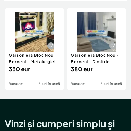
Locuri de munca
Utilaje agricole si industriale
Servicii
Piese auto si accesorii
Animale de companie
Dacia Duster
Afaceri și echipamente profesionale
Inchiriere Bunuri si Vehicule
Garsoniera Bloc Nou
Garsoniera Bloc Nou -
Berceni - Metalurgiei
Berceni - Dimitrie
Park - Postalionul
350 eur
Leonida
380 eur
Bucuresti
6 luni în urmă
Bucuresti
6 luni în urmă
Vinzi și cumperi simplu și