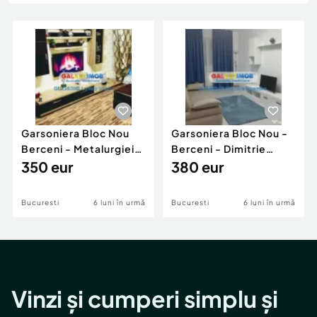
Locuri de munca
Utilaje agricole si industriale
Servicii
Piese auto si accesorii
Animale de companie
Dacia Duster
Afaceri și echipamente profesionale
Inchiriere Bunuri si Vehicule
Garsoniera Bloc Nou
Garsoniera Bloc Nou -
Berceni - Metalurgiei
Berceni - Dimitrie
Park - Postalionul
350 eur
Leonida
380 eur
Bucuresti
6 luni în urmă
Bucuresti
6 luni în urmă
Vinzi și cumperi simplu și