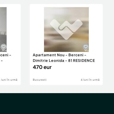
ceni -
Apartament Nou - Berceni -
 -
Dimitrie Leonida - 81 RESIDENCE
470 eur
6 luni în urmă
Bucuresti
6 luni în urmă