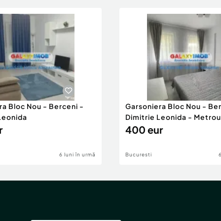
ra Bloc Nou - Berceni -
Garsoniera Bloc Nou - Ber
 Leonida
Dimitrie Leonida - Metrou
r
400 eur
6 luni în urmă
Bucuresti