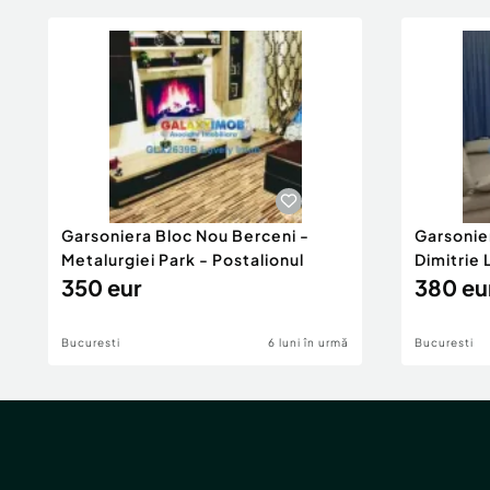
Garsoniera Bloc Nou Berceni -
Garsonie
Metalurgiei Park - Postalionul
Dimitrie
350 eur
380 eu
Bucuresti
6 luni în urmă
Bucuresti