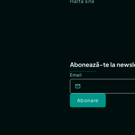
Hartă site
Abonează-te la newsl
Email
Abonare