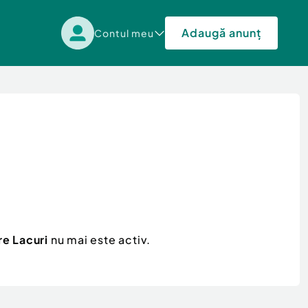
Adaugă anunț
Contul meu
re Lacuri
nu mai este activ.